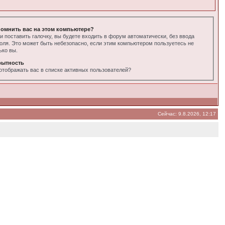
омнить вас на этом компьютере?
и поставить галочку, вы будете входить в форум автоматически, без ввода
оля. Это может быть небезопасно, если этим компьютером пользуетесь не
ько вы.
рытность
отображать вас в списке активных пользователей?
Сейчас: 9.8.2026, 12:17