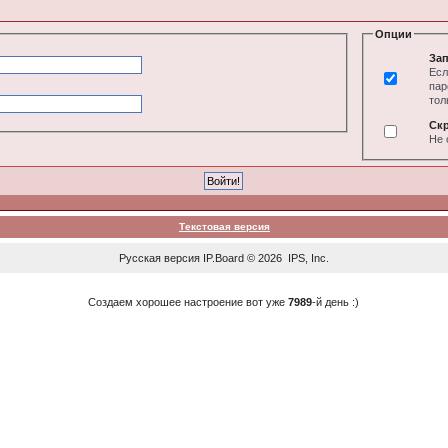
Опции
Зап
Есл
пар
тол
Ск
Не 
Текстовая версия
Русская версия
IP.Board
© 2026
IPS, Inc
.
Создаем хорошее настроение вот уже
7989
-й день :)