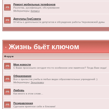
Ремонт мобильных телефонов
Разлочка, русификация, обслуживание
Модераторы:
format:c
Депутаты ГорСовета
Отчёты о деятельности депутатов и обсуждение работы Черняховской думы
Жизнь бьёт ключом
Форум
Мои новости
С Вами произошло сегодня что-то особенное или памятное? Тогда Вам сюда!
Образование
Все о прелестях учебы в любых видах образовательных учреждений :)
Модераторы:
Зенитовец
Любовь
Как много в этом слове...
Поздравления
Сделаем приятное себе и близким!