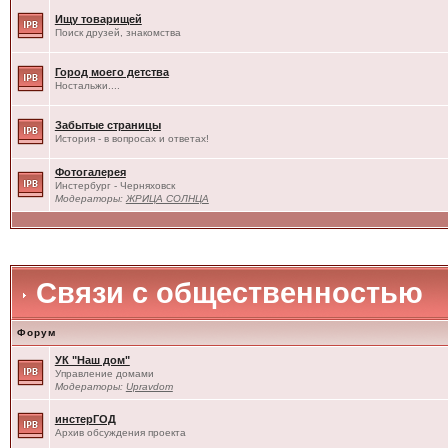
Ищу товарищей
Поиск друзей, знакомства
Город моего детства
Ностальжи....
Забытые страницы
История - в вопросах и ответах!
Фотогалерея
Инстербург - Черняховск
Модераторы:
ЖРИЦА СОЛНЦА
Связи с общественностью
Форум
УК "Наш дом"
Управление домами
Модераторы:
Upravdom
инстерГОД
Архив обсуждения проекта