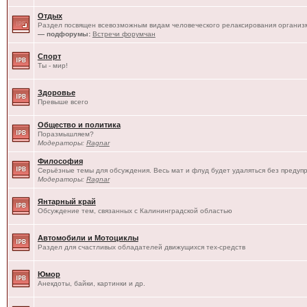
Отдых
Раздел посвящен всевозможным видам человеческого релаксирования организм
— подфорумы:
Встречи форумчан
Спорт
Ты - мир!
Здоровье
Превыше всего
Общество и политика
Поразмышляем?
Модераторы:
Ragnar
Философия
Серьёзные темы для обсуждения. Весь мат и флуд будет удаляться без предуп
Модераторы:
Ragnar
Янтарный край
Обсуждение тем, связанных с Калининградской областью
Автомобили и Мотоциклы
Раздел для счастливых обладателей движущихся тех-средств
Юмор
Анекдоты, байки, картинки и др.