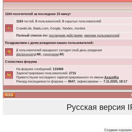
1164 посетителей за последние 15 минут
1164
гостей,
0
пользователей,
0
скрытых пользователей
Crawler.de, Baidu.com, Google, Yandex, msnbot
Полный список по:
последним действиям
,
именам пользователей
Поздравляем с днем рождения наших пользователей:
2
пользователей празднуют сегодня свой день рождения
doctorovserg
(
48
),
ygypywow
(
40
)
Статистика форума
На форуме сообщений:
133468
Зарегистрировано пользователей:
2715
Приветствуем последнего зарегистрированного по имени
AzazelKa
Рекорд посещаемости форума —
8647
, зафиксирован —
7.11.2025, 18:17
Русская версия
I
Создаем хорошее