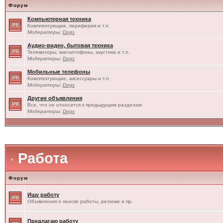
Форум
Компьютерная техника
Комплектующие, периферия и т.п.
Модераторы:
Dogs
Аудио-видео, бытовая техника
Телевизоры, магнитофоны, акустика и т.п.
Модераторы:
Dogs
Мобильные телефоны
Комплектующие, аксессуары и т.п.
Модераторы:
Dogs
Другие объявления
Все, что не относится к предыдущим разделам
Модераторы:
Dogs
Работа
Форум
Ищу работу
Объявления о поиске работы, резюме и пр.
Предлагаю работу