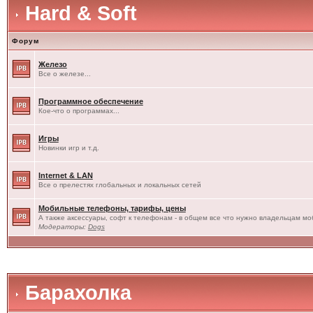
Hard & Soft
Форум
Железо
Все о железе...
Программное обеспечение
Кое-что о программах...
Игры
Новинки игр и т.д.
Internet & LAN
Все о прелестях глобальных и локальных сетей
Мобильные телефоны, тарифы, цены
А также аксессуары, софт к телефонам - в общем все что нужно владельцам моб
Модераторы:
Dogs
Барахолка