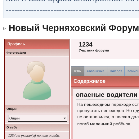
-----------------------------------------------
Новый Черняховский Форум
1234
Профиль
Участник форума
Фотография
Темы
Сообщения
Галерея
Коммен
Содержимое
опасные водители
На пешеходном переходе ост
Опции
пропустить пешеходов. Но ед
не остановился, а поехал да
Опции
погиб маленький ребёнок.
О себе
1234 не указал(а) ничего о себе.