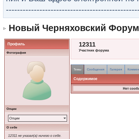
-----------------------------------------------
Новый Черняховский Форум
12311
Профиль
Участник форума
Фотография
Темы
Сообщения
Галерея
Коммен
Содержимое
Нет сооб
Опции
Опции
О себе
12311 не указал(а) ничего о себе.