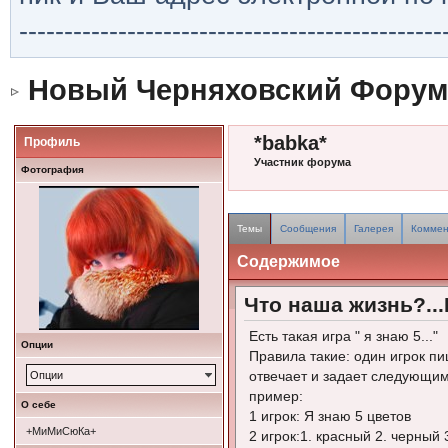
-----------------------------------------------
Новый Черняховский Форум
*babka*
Профиль
Участник форума
Фотография
Темы
Сообщения
Галерея
Коммен
Содержимое
Что наша жизнь?...И
Есть такая игра " я знаю 5..."
Опции
Правила такие: один игрок пи
отвечает и задает следующим
Опции
пример:
О себе
1 игрок: Я знаю 5 цветов
+МиМиСюКа+
2 игрок:1. красный 2. черный