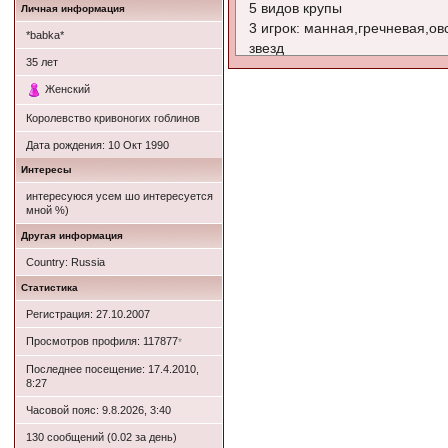
5 видов крупы
Личная информация
3 игрок: манная,гречневая,ов
*babka*
звезд
35
лет
4 игрок................
5 игрок.............
Женский
Королевство кривоногих гоблинов
Дата рождения:
10 Окт 1990
Поиграем?
Я знаю название 5 футбольны
Интересы
интересуюся усем шо интересуется
мной %)
Другая информация
Country: Russia
Статистика
Регистрация: 27.10.2007
Просмотров профиля: 117877
*
Последнее посещение: 17.4.2010,
8:27
Часовой пояс: 9.8.2026, 3:40
130 сообщений (0.02 за день)