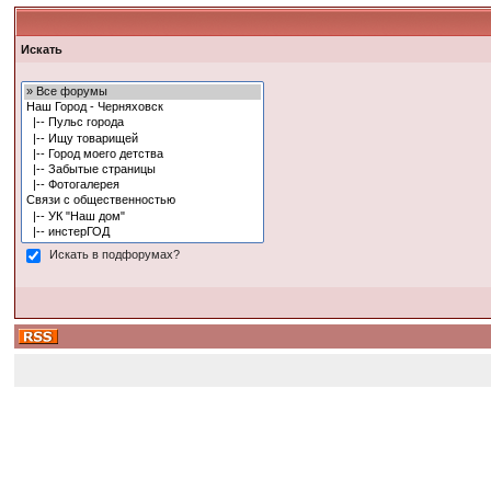
Искать
Искать в подфорумах?