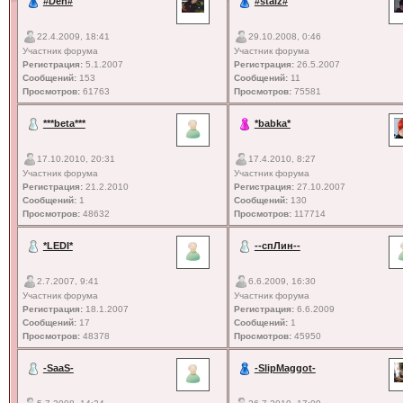
#Den#
#staiz#
22.4.2009, 18:41
29.10.2008, 0:46
Участник форума
Участник форума
Регистрация:
5.1.2007
Регистрация:
26.5.2007
Сообщений:
153
Сообщений:
11
Просмотров:
61763
Просмотров:
75581
***beta***
*babka*
17.10.2010, 20:31
17.4.2010, 8:27
Участник форума
Участник форума
Регистрация:
21.2.2010
Регистрация:
27.10.2007
Сообщений:
1
Сообщений:
130
Просмотров:
48632
Просмотров:
117714
*LEDI*
--спЛин--
2.7.2007, 9:41
6.6.2009, 16:30
Участник форума
Участник форума
Регистрация:
18.1.2007
Регистрация:
6.6.2009
Сообщений:
17
Сообщений:
1
Просмотров:
48378
Просмотров:
45950
-SaaS-
-SlipMaggot-