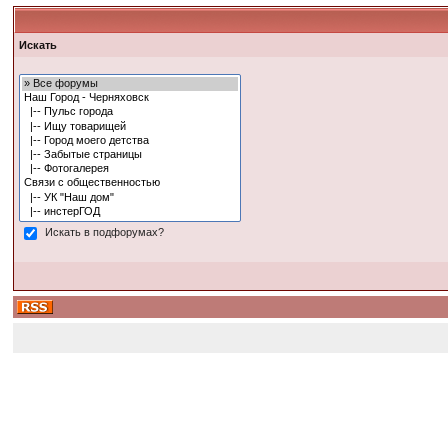
Искать
Искать в подфорумах?