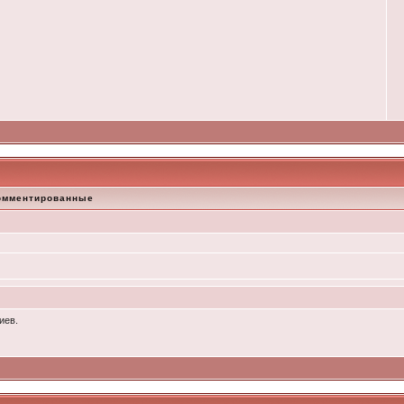
омментированные
иев.