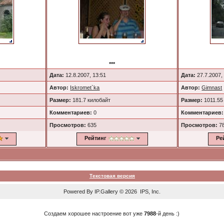
***
Дата:
12.8.2007, 13:51
Дата:
27.7.2007,
Автор:
Iskromet`ka
Автор:
Gimnast
Размер:
181.7 килобайт
Размер:
1011.55
Комментариев:
0
Комментариев:
Просмотров:
635
Просмотров:
7
Рейтинг
Ре
Текстовая версия
Powered By
IP.Gallery
© 2026 IPS, Inc.
Создаем хорошее настроение вот уже
7988
-й день :)