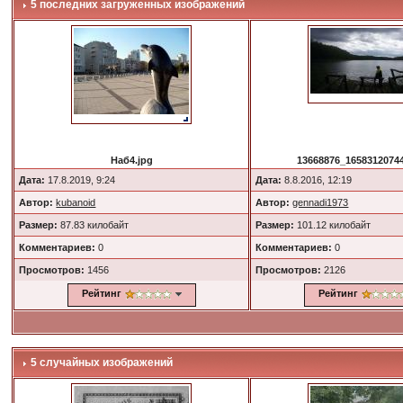
5 последних загруженных изображений
Наб4.jpg
13668876_16583120744
Дата:
17.8.2019, 9:24
Дата:
8.8.2016, 12:19
Автор:
kubanoid
Автор:
gennadi1973
Размер:
87.83 килобайт
Размер:
101.12 килобайт
Комментариев:
0
Комментариев:
0
Просмотров:
1456
Просмотров:
2126
Рейтинг
Рейтинг
5 случайных изображений