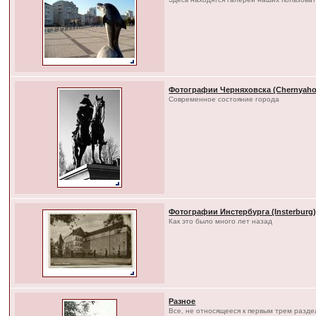
Фотографии Черняховска (Chernyaho
Современное состояние города
Фотографии Инстербурга (Insterburg
Как это было много лет назад
Разное
Все, не относящееся к первым трем разд