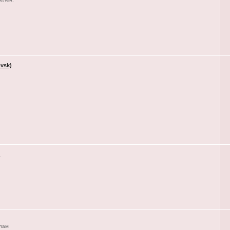
vsk)
)
елам