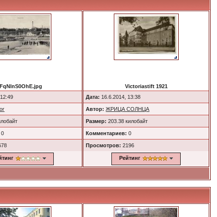
FqNlnS0OhE.jpg
Victoriastift 1921
 12:49
Дата:
16.6.2014, 13:38
or
Автор:
ЖРИЦА СОЛНЦА
илобайт
Размер:
203.38 килобайт
0
Комментариев:
0
678
Просмотров:
2196
йтинг
Рейтинг