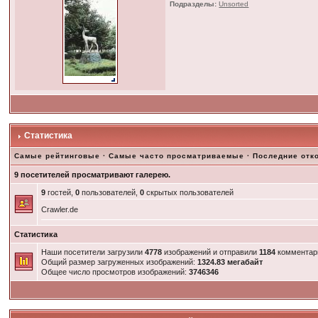
Подразделы:
Unsorted
Статистика
Самые рейтинговые
·
Самые часто просматриваемые
·
Последние отк
9 посетителей просматривают галерею.
9
гостей,
0
пользователей,
0
скрытых пользователей
Crawler.de
Статистика
Наши посетители загрузили
4778
изображений и отправили
1184
комментар
Общий размер загруженных изображений:
1324.83 мегабайт
Общее число просмотров изображений:
3746346