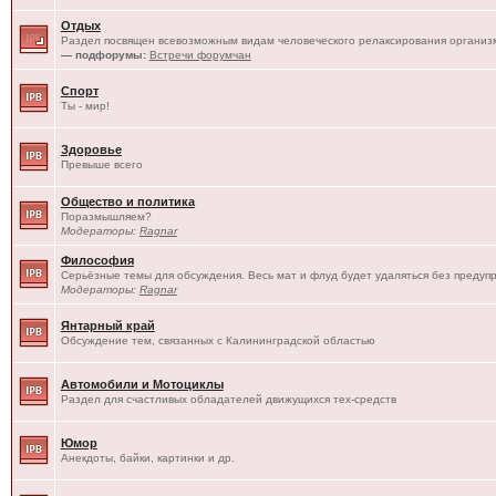
Отдых
Раздел посвящен всевозможным видам человеческого релаксирования организм
— подфорумы:
Встречи форумчан
Спорт
Ты - мир!
Здоровье
Превыше всего
Общество и политика
Поразмышляем?
Модераторы:
Ragnar
Философия
Серьёзные темы для обсуждения. Весь мат и флуд будет удаляться без предуп
Модераторы:
Ragnar
Янтарный край
Обсуждение тем, связанных с Калининградской областью
Автомобили и Мотоциклы
Раздел для счастливых обладателей движущихся тех-средств
Юмор
Анекдоты, байки, картинки и др.