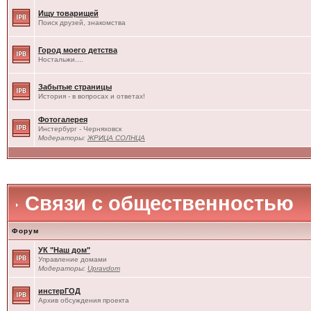
Ищу товарищей
Поиск друзей, знакомства
Город моего детства
Ностальжи....
Забытые страницы
История - в вопросах и ответах!
Фотогалерея
Инстербург - Черняховск
Модераторы:
ЖРИЦА СОЛНЦА
Связи с общественностью
Форум
УК "Наш дом"
Управление домами
Модераторы:
Upravdom
инстерГОД
Архив обсуждения проекта