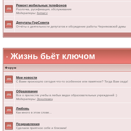
Ремонт мобильных телефонов
Разлочка, русификация, обслуживание
Модераторы:
format:c
Депутаты ГорСовета
Отчёты о деятельности депутатов и обсуждение работы Черняховской думы
Жизнь бьёт ключом
Форум
Мои новости
С Вами произошло сегодня что-то особенное или памятное? Тогда Вам сюда!
Образование
Все о прелестях учебы в любых видах образовательных учреждений :)
Модераторы:
Зенитовец
Любовь
Как много в этом слове...
Поздравления
Сделаем приятное себе и близким!