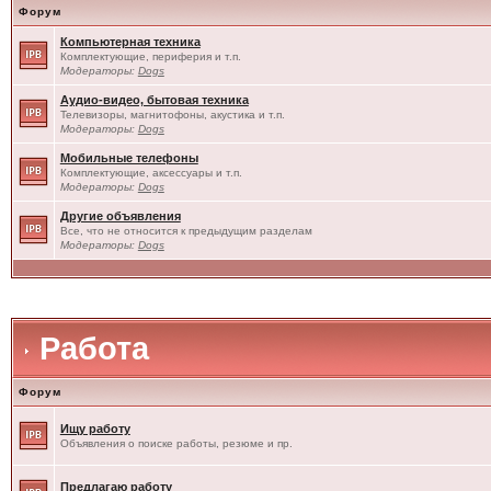
Форум
Компьютерная техника
Комплектующие, периферия и т.п.
Модераторы:
Dogs
Аудио-видео, бытовая техника
Телевизоры, магнитофоны, акустика и т.п.
Модераторы:
Dogs
Мобильные телефоны
Комплектующие, аксессуары и т.п.
Модераторы:
Dogs
Другие объявления
Все, что не относится к предыдущим разделам
Модераторы:
Dogs
Работа
Форум
Ищу работу
Объявления о поиске работы, резюме и пр.
Предлагаю работу