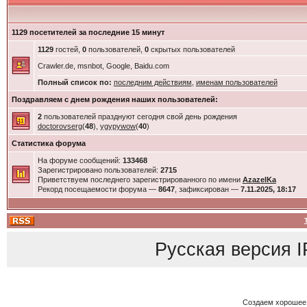
1129 посетителей за последние 15 минут
1129
гостей,
0
пользователей,
0
скрытых пользователей
Crawler.de, msnbot, Google, Baidu.com
Полный список по:
последним действиям
,
именам пользователей
Поздравляем с днем рождения наших пользователей:
2
пользователей празднуют сегодня свой день рождения
doctorovserg
(
48
),
ygypywow
(
40
)
Статистика форума
На форуме сообщений:
133468
Зарегистрировано пользователей:
2715
Приветствуем последнего зарегистрированного по имени
AzazelKa
Рекорд посещаемости форума —
8647
, зафиксирован —
7.11.2025, 18:17
Русская версия
I
Создаем хорошее