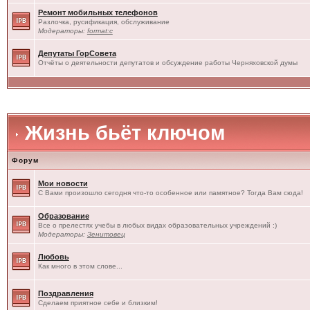
Ремонт мобильных телефонов
Разлочка, русификация, обслуживание
Модераторы:
format:c
Депутаты ГорСовета
Отчёты о деятельности депутатов и обсуждение работы Черняховской думы
Жизнь бьёт ключом
Форум
Мои новости
С Вами произошло сегодня что-то особенное или памятное? Тогда Вам сюда!
Образование
Все о прелестях учебы в любых видах образовательных учреждений :)
Модераторы:
Зенитовец
Любовь
Как много в этом слове...
Поздравления
Сделаем приятное себе и близким!