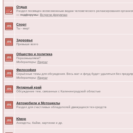
Отдых
Раздел посвящен всевозможным видам человеческого релаксирования организм
— подфорумы:
Встречи форумчан
Спорт
Ты - мир!
Здоровье
Превыше всего
Общество и политика
Поразмышляем?
Модераторы:
Ragnar
Философия
Серьёзные темы для обсуждения. Весь мат и флуд будет удаляться без предуп
Модераторы:
Ragnar
Янтарный край
Обсуждение тем, связанных с Калининградской областью
Автомобили и Мотоциклы
Раздел для счастливых обладателей движущихся тех-средств
Юмор
Анекдоты, байки, картинки и др.