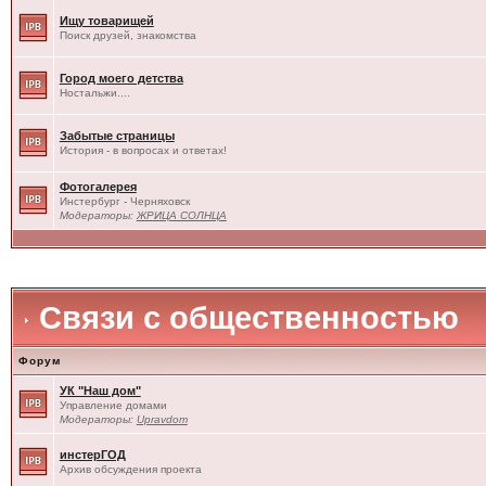
Ищу товарищей
Поиск друзей, знакомства
Город моего детства
Ностальжи....
Забытые страницы
История - в вопросах и ответах!
Фотогалерея
Инстербург - Черняховск
Модераторы:
ЖРИЦА СОЛНЦА
Связи с общественностью
Форум
УК "Наш дом"
Управление домами
Модераторы:
Upravdom
инстерГОД
Архив обсуждения проекта