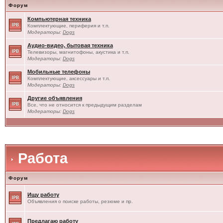
Форум
Компьютерная техника
Комплектующие, периферия и т.п.
Модераторы:
Dogs
Аудио-видео, бытовая техника
Телевизоры, магнитофоны, акустика и т.п.
Модераторы:
Dogs
Мобильные телефоны
Комплектующие, аксессуары и т.п.
Модераторы:
Dogs
Другие объявления
Все, что не относится к предыдущим разделам
Модераторы:
Dogs
Работа
Форум
Ищу работу
Объявления о поиске работы, резюме и пр.
Предлагаю работу