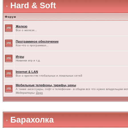
Hard & Soft
Форум
Железо
Все о железе...
Программное обеспечение
Кое-что о программах...
Игры
Новинки игр и т.д.
Internet & LAN
Все о прелестях глобальных и локальных сетей
Мобильные телефоны, тарифы, цены
А также аксессуары, софт к телефонам - в общем все что нужно владельцам моб
Модераторы:
Dogs
Барахолка