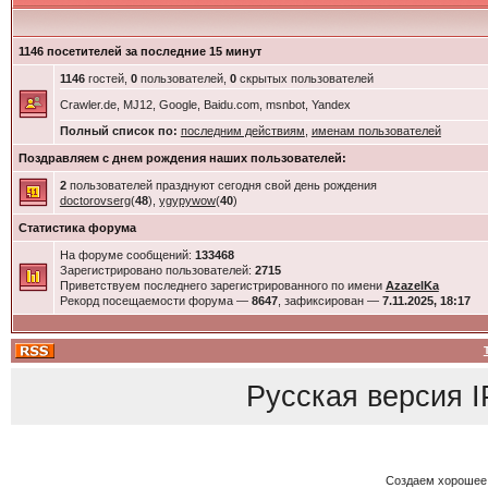
1146 посетителей за последние 15 минут
1146
гостей,
0
пользователей,
0
скрытых пользователей
Crawler.de, MJ12, Google, Baidu.com, msnbot, Yandex
Полный список по:
последним действиям
,
именам пользователей
Поздравляем с днем рождения наших пользователей:
2
пользователей празднуют сегодня свой день рождения
doctorovserg
(
48
),
ygypywow
(
40
)
Статистика форума
На форуме сообщений:
133468
Зарегистрировано пользователей:
2715
Приветствуем последнего зарегистрированного по имени
AzazelKa
Рекорд посещаемости форума —
8647
, зафиксирован —
7.11.2025, 18:17
Русская версия
I
Создаем хорошее