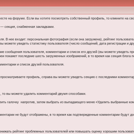
есте на форуме. Если вы хотите посмотреть собственный профиль, то кликните на св
 — секция, снабженная закладками.
я. В нее входит: персональная фотография (если она загружена), рейтинг пользовате
ы можете увидеть статистику пользователя (число сообщений, дата регистрации и др
ние сообщения пользователя, комментарии и список его друзей (вы можете увидеть пр
лереи покажет последние шесть загруженных изображений, в то время как секция блога п
мментарии и список друзей пользователя.
вы просматриваете профиль, справа вы можете увидеть секцию с последними коммента
, то вы можете удалить комментарий двумя способами.
авить галочку напротив, затем выбрать из выпадающего меню «Удалить выбранные ком
нтарии не будут отображены, в то время как подтвержденные комментарии будут д
онижать рейтинг проблемных пользователей или повышать оценку хорошим пользовател