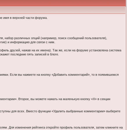
ое имя в верхней части форума.
ля, набор различных опций (например, поиск сообщений пользователя),
угие) и информацию для связи с ним.
офиль друзей, нажав на их имена). Так же, если на форуме установлена система
окажет последние пять записей в блоге.
риями. Если вы нажмете на кнопку «Добавить комментарий», то в появившемся
ментарии». Второе, вы можете нажать на маленькую кнопку «Х» в секции
оступны для всех. Вместо функции «Удалить выбранные комментарии» выберите
ям. Для изменения рейтинга откройте профиль пользователя, затем кликните на