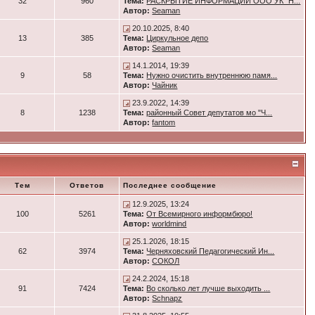
32
960
Тема:
РАСКРЫТИЕ ИНФОРМАЦИИ ООО УК "Н...
Автор:
Seaman
20.10.2025, 8:40
13
385
Тема:
Циркульное депо
Автор:
Seaman
14.1.2014, 19:39
9
58
Тема:
Нужно очистить внутреннюю памя...
Автор:
Чайник
23.9.2022, 14:39
8
1238
Тема:
районный Совет депутатов мо "Ч...
Автор:
fantom
Тем
Ответов
Последнее сообщение
12.9.2025, 13:24
100
5261
Тема:
От Всемирного информбюро!
Автор:
worldmind
25.1.2026, 18:15
62
3974
Тема:
Черняховский Педагогический Ин...
Автор:
СОКОЛ
24.2.2024, 15:18
91
7424
Тема:
Во сколько лет лучше выходить ...
Автор:
Schnapz