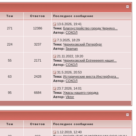
Тем
Ответов
Последнее сообщение
13.6.2026, 19:41
271
12386
Тема:
Благоустройство города Черняхо...
Автор:
СОКОЛ
7.3.2025, 18:29
224
3237
Тема:
Черняховский Петербург
Автор:
Seaman
21.11.2022, 19:20
55
2171
Тема:
Черняховский Extreeeeem нашег...
Автор:
СОКОЛ
31.5.2026, 20:53
63
2428
Тема:
Исторические места Инстербурга...
Автор:
СОКОЛ
23.7.2026, 14:01
95
6684
Тема:
Ужасы нашего городка
Автор:
Viktor
Тем
Ответов
Последнее сообщение
1.12.2019, 12:40