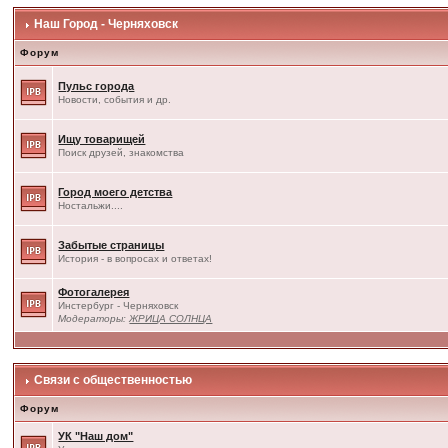
Наш Город - Черняховск
Форум
Пульс города
Новости, события и др.
Ищу товарищей
Поиск друзей, знакомства
Город моего детства
Ностальжи....
Забытые страницы
История - в вопросах и ответах!
Фотогалерея
Инстербург - Черняховск
Модераторы:
ЖРИЦА СОЛНЦА
Связи с общественностью
Форум
УК "Наш дом"