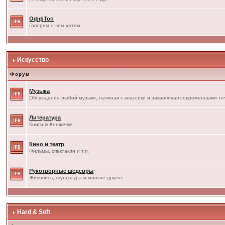
ОффТоп
Говорим о чем хотим
Искусство
Форум
Музыка
Обсуждение любой музыки, начиная с классики и заканчивая современными т
Литература
Книги & Книжечки
Кино и театр
Фильмы, спектакли и т.п.
Рукотворные шедевры
Живопись, скульптура и многое другое...
Hard & Soft