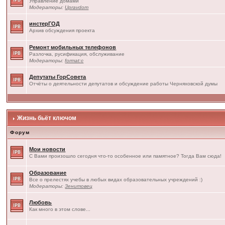
Управление домами
Модераторы:
Upravdom
инстерГОД
Архив обсуждения проекта
Ремонт мобильных телефонов
Разлочка, русификация, обслуживание
Модераторы:
format:c
Депутаты ГорСовета
Отчёты о деятельности депутатов и обсуждение работы Черняховской думы
Жизнь бьёт ключом
Форум
Мои новости
С Вами произошло сегодня что-то особенное или памятное? Тогда Вам сюда!
Образование
Все о прелестях учебы в любых видах образовательных учреждений :)
Модераторы:
Зенитовец
Любовь
Как много в этом слове...