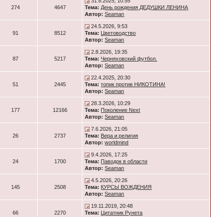
31.8.2025, 10:55
274
4647
Тема:
День рождения ДЕДУШКИ ЛЕНИНА
Автор:
Seaman
24.5.2026, 9:53
91
8512
Тема:
Цветоводство
Автор:
Seaman
2.8.2026, 19:35
87
5217
Тема:
Черняховский футбол.
Автор:
Seaman
22.4.2025, 20:30
51
2445
Тема:
топик против НИКОТИНА!
Автор:
Seaman
28.3.2026, 10:29
177
12166
Тема:
Поколение Next
Автор:
Seaman
7.6.2026, 21:05
26
2737
Тема:
Вера и религия
Автор:
worldmind
9.4.2026, 17:25
24
1700
Тема:
Паводок в области
Автор:
Seaman
4.5.2026, 20:26
145
2508
Тема:
КУРСЫ ВОЖДЕНИЯ
Автор:
Seaman
19.11.2019, 20:48
66
2270
Тема:
Цитатник Рунета