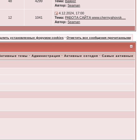
48
4299
Тема:
Важно!
Автор:
Seaman
4.12.2024, 17:00
12
1041
Тема:
РАБОТА САЙТА www.chernyahovsk....
Автор:
Seaman
далить установленные форумом cookies
·
Отметить все сообщения прочитанными
Активные темы
·
Администрация
·
Активные сегодня
·
Самые активные