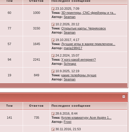
Тем
Ответов
Последнее сообщение
23.10.2025, 7:09
60
1000
Тема:
3D-принтеры, CNC-фрейзеры и та...
Автор:
Seaman
10.2.2026, 20:12
77
3150
Тема:
Открытые карты: Черняховск
Автор:
Seaman
19.10.2017, 4:17
57
1645
Тема:
Лучшие игры в жанре приключени...
Автор:
maria198417
24.2.2024, 15:07
94
2241
Тема:
У кого какой интернет?
Автор:
Schnapz
10.9.2025, 12:19
19
849
Тема:
какие телефоны лучше
Автор:
Seaman
Тем
Ответов
Последнее сообщение
28.6.2016, 8:44
141
735
Тема:
Куплю клавиатуру Acer Aspire 1...
Автор:
Frost
30.11.2016, 21:53