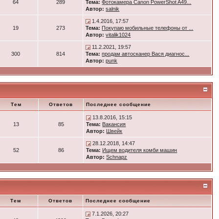
64
289
Тема:
Фотокамера Canon PowerShot A49...
Автор:
salnik
1.4.2016, 17:57
19
273
Тема:
Покупаю мобильные телефоны от ...
Автор:
vitalik1024
11.2.2021, 19:57
300
814
Тема:
продам автосканер Вася диагнос...
Автор:
punk
Тем
Ответов
Последнее сообщение
13.8.2016, 15:15
13
85
Тема:
Вакансия
Автор:
Швейк
28.12.2018, 14:47
52
86
Тема:
Ищем водителя комби машин
Автор:
Schnapz
Тем
Ответов
Последнее сообщение
7.1.2026, 20:27