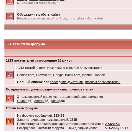
Книга жалоб и предложений.
Обсуждение работы сайта
Вопросы, касающиеся сайта. Создатель сайта - Moonwalker
Статистика форума
1213 посетителей за последние 15 минут
1213
гостей,
0
пользователей,
0
скрытых пользователей
Cobion.com, Crawler.de, Google, Baidu.com, msnbot, Yandex
Полный список по:
последним действиям
,
именам пользователей
Поздравляем с днем рождения наших пользователей:
3
пользователей празднуют сегодня свой день рождения
Слава
(
46
),
Amelia
(
38
),
udafa
(
38
)
Статистика форума
На форуме сообщений:
133468
Зарегистрировано пользователей:
2715
Приветствуем последнего зарегистрированного по имени
AzazelKa
Рекорд посещаемости форума —
8647
, зафиксирован —
7.11.2025, 18:17