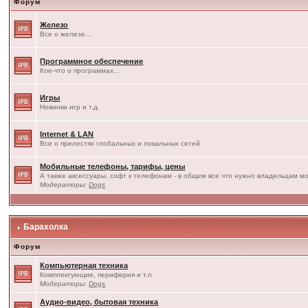
Форум
Железо
Все о железе...
Программное обеспечение
Кое-что о программах...
Игры
Новинки игр и т.д.
Internet & LAN
Все о прелестях глобальных и локальных сетей
Мобильные телефоны, тарифы, цены
А также аксессуары, софт к телефонам - в общем все что нужно владельцам мо
Модераторы:
Dogs
Барахолка
Форум
Компьютерная техника
Комплектующие, периферия и т.п.
Модераторы:
Dogs
Аудио-видео, бытовая техника