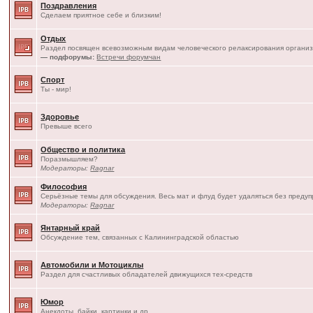
Поздравления
Сделаем приятное себе и близким!
Отдых
Раздел посвящен всевозможным видам человеческого релаксирования организ
— подфорумы:
Встречи форумчан
Спорт
Ты - мир!
Здоровье
Превыше всего
Общество и политика
Поразмышляем?
Модераторы:
Ragnar
Философия
Серьёзные темы для обсуждения. Весь мат и флуд будет удаляться без преду
Модераторы:
Ragnar
Янтарный край
Обсуждение тем, связанных с Калининградской областью
Автомобили и Мотоциклы
Раздел для счастливых обладателей движущихся тех-средств
Юмор
Анекдоты, байки, картинки и др.