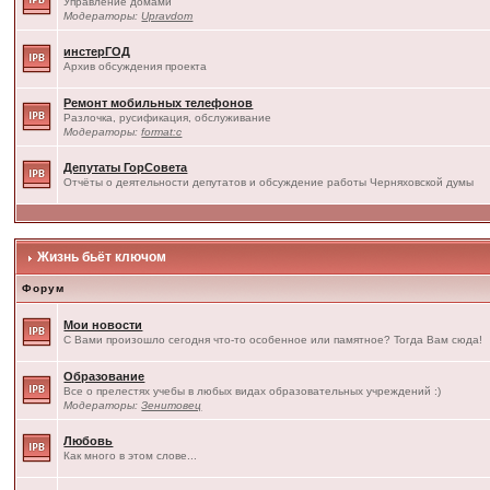
Управление домами
Модераторы:
Upravdom
инстерГОД
Архив обсуждения проекта
Ремонт мобильных телефонов
Разлочка, русификация, обслуживание
Модераторы:
format:c
Депутаты ГорСовета
Отчёты о деятельности депутатов и обсуждение работы Черняховской думы
Жизнь бьёт ключом
Форум
Мои новости
С Вами произошло сегодня что-то особенное или памятное? Тогда Вам сюда!
Образование
Все о прелестях учебы в любых видах образовательных учреждений :)
Модераторы:
Зенитовец
Любовь
Как много в этом слове...