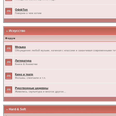
ОффТоп
Говорим о чем хотим
Искусство
Форум
Музыка
Обсуждение любой музыки, начиная с классики и заканчивая современными т
Литература
Книги & Книжечки
Кино и театр
Фильмы, спектакли и т.п.
Рукотворные шедевры
Живопись, скульптура и многое другое...
Hard & Soft