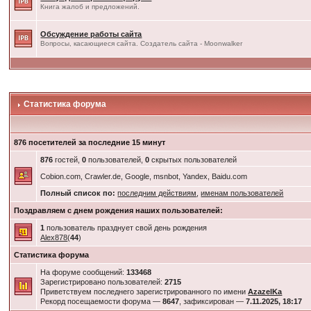
Книга жалоб и предложений.
Обсуждение работы сайта
Вопросы, касающиеся сайта. Создатель сайта - Moonwalker
Статистика форума
876 посетителей за последние 15 минут
876
гостей,
0
пользователей,
0
скрытых пользователей
Cobion.com, Crawler.de, Google, msnbot, Yandex, Baidu.com
Полный список по:
последним действиям
,
именам пользователей
Поздравляем с днем рождения наших пользователей:
1
пользователь празднует свой день рождения
Alex878
(
44
)
Статистика форума
На форуме сообщений:
133468
Зарегистрировано пользователей:
2715
Приветствуем последнего зарегистрированного по имени
AzazelKa
Рекорд посещаемости форума —
8647
, зафиксирован —
7.11.2025, 18:17