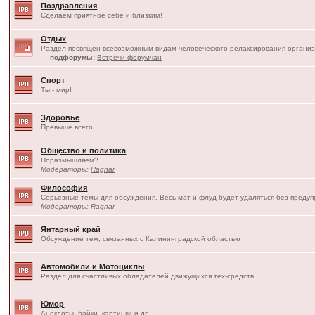
Поздравления
Сделаем приятное себе и близким!
Отдых
Раздел посвящен всевозможным видам человеческого релаксирования организ
— подфорумы:
Встречи форумчан
Спорт
Ты - мир!
Здоровье
Превыше всего
Общество и политика
Поразмышляем?
Модераторы:
Ragnar
Философия
Серьёзные темы для обсуждения. Весь мат и флуд будет удаляться без преду
Модераторы:
Ragnar
Янтарный край
Обсуждение тем, связанных с Калининградской областью
Автомобили и Мотоциклы
Раздел для счастливых обладателей движущихся тех-средств
Юмор
Анекдоты, байки, картинки и др.