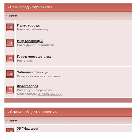
Наш Город - Черняховск
Форум
Пульс города
Новости, события и др.
Ищу товарищей
Поиск друзей, знакомства
Город моего детства
Ностальжи....
Забытые страницы
История - в вопросах и ответах!
Фотогалерея
Инстербург - Черняховск
Модераторы:
ЖРИЦА СОЛНЦА
Связи с общественностью
Форум
УК "Наш дом"