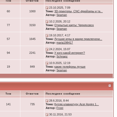
Тем
Ответов
Последнее сообщение
23.10.2025, 7:09
60
1000
Тема:
3D-принтеры, CNC-фрейзеры и та...
Автор:
Seaman
10.2.2026, 20:12
77
3150
Тема:
Открытые карты: Черняховск
Автор:
Seaman
19.10.2017, 4:17
57
1645
Тема:
Лучшие игры в жанре приключени...
Автор:
maria198417
24.2.2024, 15:07
94
2241
Тема:
У кого какой интернет?
Автор:
Schnapz
10.9.2025, 12:19
19
849
Тема:
какие телефоны лучше
Автор:
Seaman
Тем
Ответов
Последнее сообщение
28.6.2016, 8:44
141
735
Тема:
Куплю клавиатуру Acer Aspire 1...
Автор:
Frost
30.11.2016, 21:53