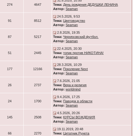
31.8.2025, 10:55
274
4647
Тема:
День рождения ДЕДУШКИ ЛЕНИНА
Автор:
Seaman
24.5.2026, 9:53
91
8512
Тема:
Цветоводство
Автор:
Seaman
2.8.2026, 19:35
87
5217
Тема:
Черняховский футбол.
Автор:
Seaman
22.4.2025, 20:30
51
2445
Тема:
топик против НИКОТИНА!
Автор:
Seaman
28.3.2026, 10:29
177
12166
Тема:
Поколение Next
Автор:
Seaman
7.6.2026, 21:05
26
2737
Тема:
Вера и религия
Автор:
worldmind
9.4.2026, 17:25
24
1700
Тема:
Паводок в области
Автор:
Seaman
4.5.2026, 20:26
145
2508
Тема:
КУРСЫ ВОЖДЕНИЯ
Автор:
Seaman
19.11.2019, 20:48
66
2270
Тема:
Цитатник Рунета