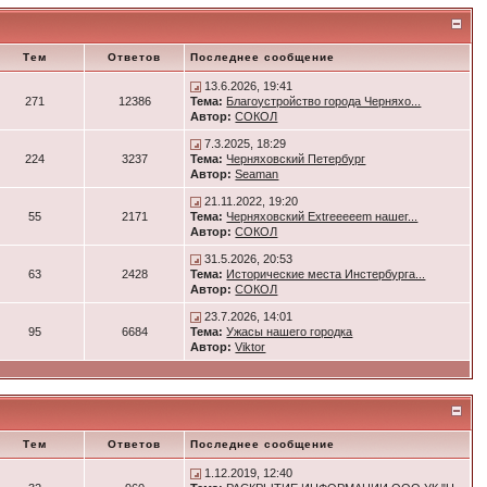
Тем
Ответов
Последнее сообщение
13.6.2026, 19:41
271
12386
Тема:
Благоустройство города Черняхо...
Автор:
СОКОЛ
7.3.2025, 18:29
224
3237
Тема:
Черняховский Петербург
Автор:
Seaman
21.11.2022, 19:20
55
2171
Тема:
Черняховский Extreeeeem нашег...
Автор:
СОКОЛ
31.5.2026, 20:53
63
2428
Тема:
Исторические места Инстербурга...
Автор:
СОКОЛ
23.7.2026, 14:01
95
6684
Тема:
Ужасы нашего городка
Автор:
Viktor
Тем
Ответов
Последнее сообщение
1.12.2019, 12:40