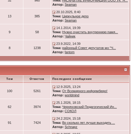
32
960
Тема:
РАСКРЫТИЕ ИНФОРМАЦИИ ООО УК "Н...
Автор:
Seaman
20.10.2025, 8:40
13
385
Тема:
Циркульное депо
Автор:
Seaman
14.1.2014, 19:39
9
58
Тема:
Нужно очистить внутреннюю памя...
Автор:
Чайник
23.9.2022, 14:39
8
1238
Тема:
районный Совет депутатов мо "Ч...
Автор:
fantom
Тем
Ответов
Последнее сообщение
12.9.2025, 13:24
100
5261
Тема:
От Всемирного информбюро!
Автор:
worldmind
25.1.2026, 18:15
62
3974
Тема:
Черняховский Педагогический Ин...
Автор:
СОКОЛ
24.2.2024, 15:18
91
7424
Тема:
Во сколько лет лучше выходить ...
Автор:
Schnapz