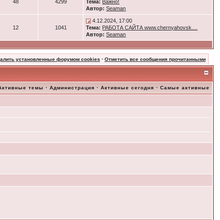
48
4299
Тема:
Важно!
Автор:
Seaman
4.12.2024, 17:00
12
1041
Тема:
РАБОТА САЙТА www.chernyahovsk....
Автор:
Seaman
далить установленные форумом cookies
·
Отметить все сообщения прочитанными
Активные темы
·
Администрация
·
Активные сегодня
·
Самые активные