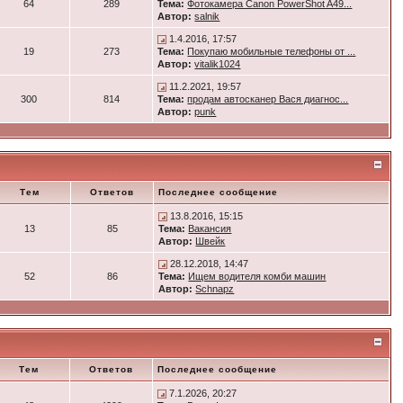
64
289
Тема:
Фотокамера Canon PowerShot A49...
Автор:
salnik
1.4.2016, 17:57
19
273
Тема:
Покупаю мобильные телефоны от ...
Автор:
vitalik1024
11.2.2021, 19:57
300
814
Тема:
продам автосканер Вася диагнос...
Автор:
punk
Тем
Ответов
Последнее сообщение
13.8.2016, 15:15
13
85
Тема:
Вакансия
Автор:
Швейк
28.12.2018, 14:47
52
86
Тема:
Ищем водителя комби машин
Автор:
Schnapz
Тем
Ответов
Последнее сообщение
7.1.2026, 20:27