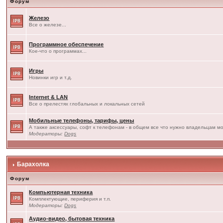
Форум
Железо
Все о железе...
Программное обеспечение
Кое-что о программах...
Игры
Новинки игр и т.д.
Internet & LAN
Все о прелестях глобальных и локальных сетей
Мобильные телефоны, тарифы, цены
А также аксессуары, софт к телефонам - в общем все что нужно владельцам мо
Модераторы:
Dogs
Барахолка
Форум
Компьютерная техника
Комплектующие, периферия и т.п.
Модераторы:
Dogs
Аудио-видео, бытовая техника