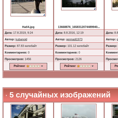
Наб4.jpg
13668876_1658312074489940...
Дата:
17.8.2019, 9:24
Дата:
8.8.2016, 12:19
Дата:
8.8
Автор:
kubanoid
Автор:
gennadi1973
Автор:
Размер:
87.83 килобайт
Размер:
101.12 килобайт
Размер:
Комментариев:
0
Комментариев:
0
Коммент
Просмотров:
1456
Просмотров:
2126
Просмо
Рейтинг
Рейтинг
Ре
5 случайных изображений