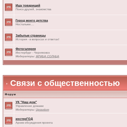
Ищу товарищей
Поиск друзей, знакомства
Город моего детства
Ностальжи....
Забытые страницы
История - в вопросах и ответах!
Фотогалерея
Инстербург - Черняховск
Модераторы:
ЖРИЦА СОЛНЦА
Связи с общественностью
Форум
УК "Наш дом"
Управление домами
Модераторы:
Upravdom
инстерГОД
Архив обсуждения проекта