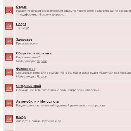
Отдых
Раздел посвящен всевозможным видам человеческого релаксирования организм
— подфорумы:
Встречи форумчан
Спорт
Ты - мир!
Здоровье
Превыше всего
Общество и политика
Поразмышляем?
Модераторы:
Ragnar
Философия
Серьёзные темы для обсуждения. Весь мат и флуд будет удаляться без предуп
Модераторы:
Ragnar
Янтарный край
Обсуждение тем, связанных с Калининградской областью
Автомобили и Мотоциклы
Раздел для счастливых обладателей движущихся тех-средств
Юмор
Анекдоты, байки, картинки и др.