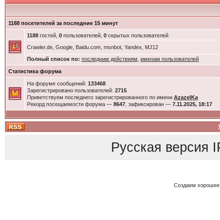
1188 посетителей за последние 15 минут
1188
гостей,
0
пользователей,
0
скрытых пользователей
Crawler.de, Google, Baidu.com, msnbot, Yandex, MJ12
Полный список по:
последним действиям
,
именам пользователей
Статистика форума
На форуме сообщений:
133468
Зарегистрировано пользователей:
2715
Приветствуем последнего зарегистрированного по имени
AzazelKa
Рекорд посещаемости форума —
8647
, зафиксирован —
7.11.2025, 18:17
Русская версия
I
Создаем хорошее