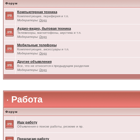
Форум
Компьютерная техника
Комплектующие, периферия и т.п.
Модераторы:
Dogs
Аудио-видео, бытовая техника
Телевизоры, магнитофоны, акустика и т.п.
Модераторы:
Dogs
Мобильные телефоны
Комплектующие, аксессуары и т.п.
Модераторы:
Dogs
Другие объявления
Все, что не относится к предыдущим разделам
Модераторы:
Dogs
Работа
Форум
Ищу работу
Объявления о поиске работы, резюме и пр.
Предлагаю работу