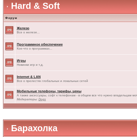
Hard & Soft
Форум
Железо
Все о железе...
Программное обеспечение
Кое-что о программах...
Игры
Новинки игр и т.д.
Internet & LAN
Все о прелестях глобальных и локальных сетей
Мобильные телефоны, тарифы, цены
А также аксессуары, софт к телефонам - в общем все что нужно владельцам моб
Модераторы:
Dogs
Барахолка