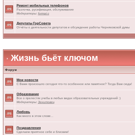
Ремонт мобильных телефонов
Разлочка, русификация, обслуживание
Модераторы:
format:c
Депутаты ГорСовета
Отчёты о деятельности депутатов и обсуждение работы Черняховской думы
Жизнь бьёт ключом
Форум
Мои новости
С Вами произошло сегодня что-то особенное или памятное? Тогда Вам сюда!
Образование
Все о прелестях учебы в любых видах образовательных учреждений :)
Модераторы:
Зенитовец
Любовь
Как много в этом слове...
Поздравления
Сделаем приятное себе и близким!