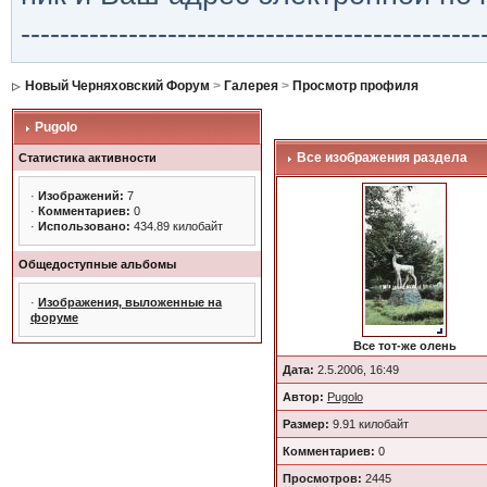
-----------------------------------------------
Новый Черняховский Форум
>
Галерея
>
Просмотр профиля
Pugolo
Все изображения раздела
Статистика активности
·
Изображений:
7
·
Комментариев:
0
·
Использовано:
434.89 килобайт
Общедоступные альбомы
·
Изображения, выложенные на
форуме
Все тот-же олень
Дата:
2.5.2006, 16:49
Автор:
Pugolo
Размер:
9.91 килобайт
Комментариев:
0
Просмотров:
2445