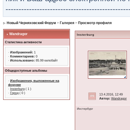
-----------------------------------------------
Новый Черняховский Форум
>
Галерея
>
Просмотр профиля
Wandragor
Insterburg
Статистика активности
·
Изображений:
1
·
Комментариев:
0
·
Использовано:
85.99 килобайт
Общедоступные альбомы
·
Изображения, выложенные на
форуме
·
Insterburg
( 1 )
·
Город
( 0 )
13.4.2016, 12:49
Автор:
Wandragor
Инстербург