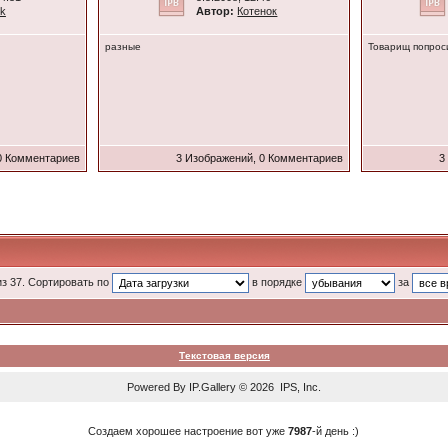
lk
Автор:
Котенок
разные
Товарищ попрос
0 Комментариев
3 Изображений, 0 Комментариев
3
из 37. Сортировать по
в порядке
за
Текстовая версия
Powered By
IP.Gallery
© 2026 IPS, Inc.
Создаем хорошее настроение вот уже
7987
-й день :)