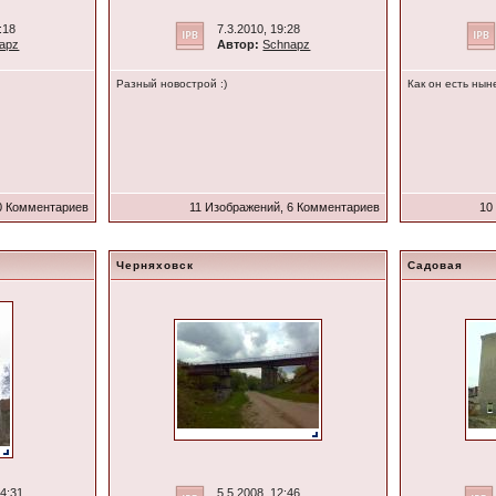
:18
7.3.2010, 19:28
apz
Автор:
Schnapz
Разный новострой :)
Как он есть нын
0 Комментариев
11 Изображений, 6 Комментариев
10
Черняховск
Садовая
14:31
5.5.2008, 12:46