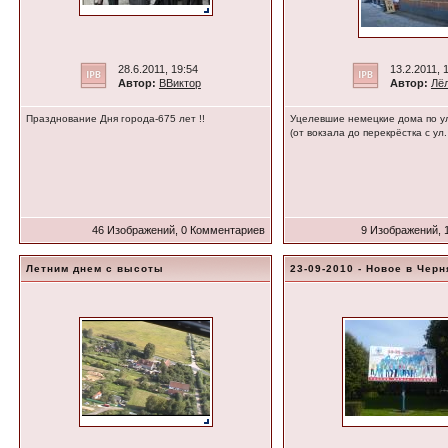
28.6.2011, 19:54
13.2.2011, 
Автор:
ВВиктор
Автор:
Лё
Празднование Дня города-675 лет !!
Уцелевшие немецкие дома по у
(от вокзала до перекрёстка с ул
46 Изображений, 0 Комментариев
9 Изображений, 
Летним днем с высоты
23-09-2010 - Новое в Черн