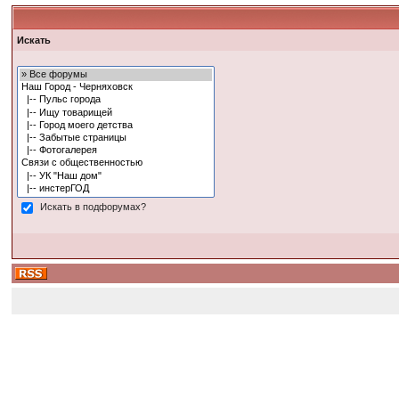
Искать
Искать в подфорумах?