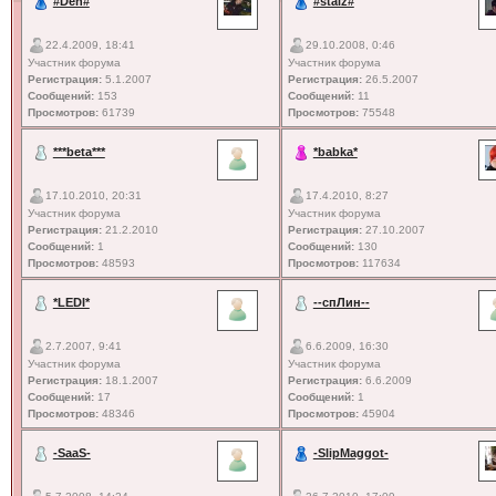
#Den#
#staiz#
22.4.2009, 18:41
29.10.2008, 0:46
Участник форума
Участник форума
Регистрация:
5.1.2007
Регистрация:
26.5.2007
Сообщений:
153
Сообщений:
11
Просмотров:
61739
Просмотров:
75548
***beta***
*babka*
17.10.2010, 20:31
17.4.2010, 8:27
Участник форума
Участник форума
Регистрация:
21.2.2010
Регистрация:
27.10.2007
Сообщений:
1
Сообщений:
130
Просмотров:
48593
Просмотров:
117634
*LEDI*
--спЛин--
2.7.2007, 9:41
6.6.2009, 16:30
Участник форума
Участник форума
Регистрация:
18.1.2007
Регистрация:
6.6.2009
Сообщений:
17
Сообщений:
1
Просмотров:
48346
Просмотров:
45904
-SaaS-
-SlipMaggot-