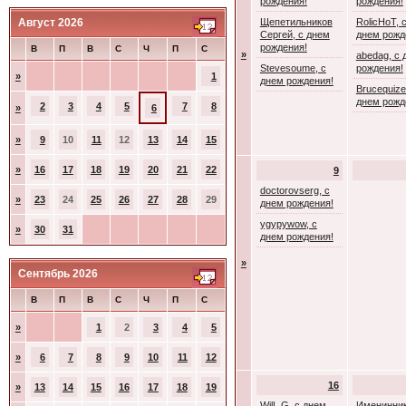
рождения!
рождения!
Август 2026
Щепетильников
RolicHoT, 
Сергей, с днем
днем рожд
рождения!
В
П
В
С
Ч
П
С
»
abedag, с 
Stevesoume, с
рождения!
»
1
днем рождения!
Brucequize
днем рожд
2
3
4
5
7
8
»
6
»
9
10
11
12
13
14
15
»
16
17
18
19
20
21
22
9
doctorovserg, с
»
23
24
25
26
27
28
29
днем рождения!
ygypywow, с
»
30
31
днем рождения!
»
Сентябрь 2026
В
П
В
С
Ч
П
С
»
1
2
3
4
5
»
6
7
8
9
10
11
12
16
»
13
14
15
16
17
18
19
WilL G, с днем
Именинник