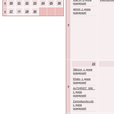
»
20
21
22
23
24
25
26
рождения!
gimmi, с днем
»
27
28
29
30
рождения!
»
23
Silence, с днем
рождения!
Khato, с днем
рождения!
»
AnTiHRiST_666_,
с днем
рождения!
ZennoboxAccob,
с днем
рождения!