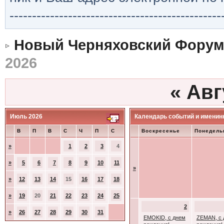
-----------------------------------------------
Новый Черняховский Форум
2026
«
Авг
Июль 2026
Календарь событий и именин
В
П
В
С
Ч
П
С
Воскресенье
Понедель
»
1
2
3
4
»
5
6
7
8
9
10
11
»
»
12
13
14
15
16
17
18
»
19
20
21
22
23
24
25
2
»
26
27
28
29
30
31
EMOKID, с днем
ZEMAN, с 