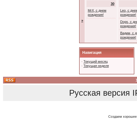
30
MrX, с днем
Leo, с дне
рождения!
рождения!
»
Dogs, с д
рождения!
Вадим, с 
рождения!
Навигация
·
Текущий месяц
·
Текущая неделя
Русская версия
I
Создаем хорошее