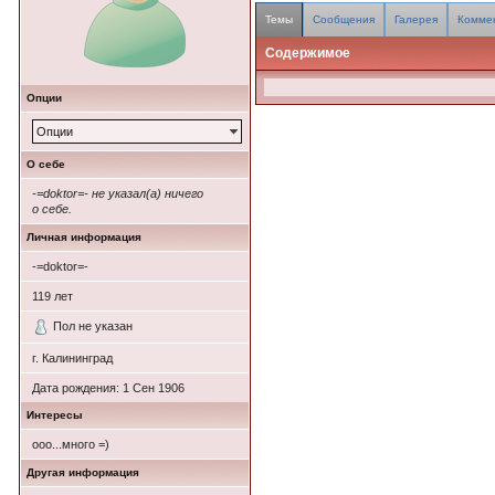
Темы
Сообщения
Галерея
Комме
Содержимое
Опции
Опции
О себе
-=doktor=- не указал(а) ничего
о себе.
Личная информация
-=doktor=-
119
лет
Пол не указан
г. Калининград
Дата рождения:
1 Сен 1906
Интересы
ооо...много =)
Другая информация