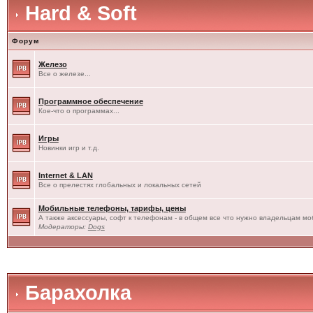
Hard & Soft
Форум
Железо
Все о железе...
Программное обеспечение
Кое-что о программах...
Игры
Новинки игр и т.д.
Internet & LAN
Все о прелестях глобальных и локальных сетей
Мобильные телефоны, тарифы, цены
А также аксессуары, софт к телефонам - в общем все что нужно владельцам моб
Модераторы:
Dogs
Барахолка