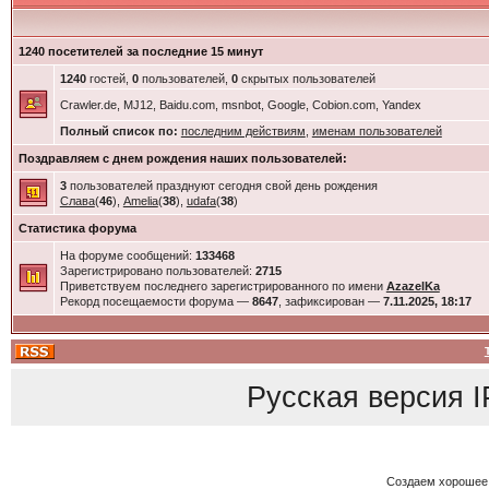
1240 посетителей за последние 15 минут
1240
гостей,
0
пользователей,
0
скрытых пользователей
Crawler.de, MJ12, Baidu.com, msnbot, Google, Cobion.com, Yandex
Полный список по:
последним действиям
,
именам пользователей
Поздравляем с днем рождения наших пользователей:
3
пользователей празднуют сегодня свой день рождения
Слава
(
46
),
Amelia
(
38
),
udafa
(
38
)
Статистика форума
На форуме сообщений:
133468
Зарегистрировано пользователей:
2715
Приветствуем последнего зарегистрированного по имени
AzazelKa
Рекорд посещаемости форума —
8647
, зафиксирован —
7.11.2025, 18:17
Русская версия
I
Создаем хорошее