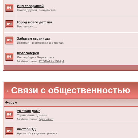
Ищу товарищей
Поиск друзей, знакомства
Город моего детства
Ностальжи....
Забытые страницы
История - в вопросах и ответах!
Фотогалерея
Инстербург - Черняховск
Модераторы:
ЖРИЦА СОЛНЦА
Связи с общественностью
Форум
УК "Наш дом"
Управление домами
Модераторы:
Upravdom
инстерГОД
Архив обсуждения проекта