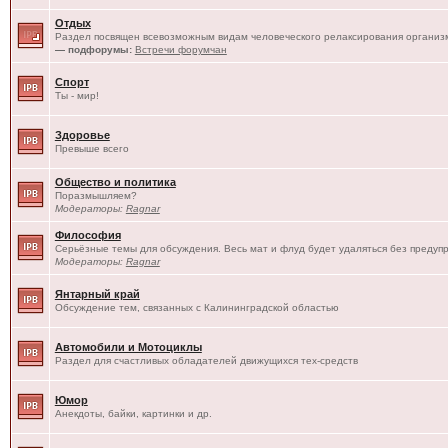
Отдых
Раздел посвящен всевозможным видам человеческого релаксирования организм
— подфорумы:
Встречи форумчан
Спорт
Ты - мир!
Здоровье
Превыше всего
Общество и политика
Поразмышляем?
Модераторы:
Ragnar
Философия
Серьёзные темы для обсуждения. Весь мат и флуд будет удаляться без предуп
Модераторы:
Ragnar
Янтарный край
Обсуждение тем, связанных с Калининградской областью
Автомобили и Мотоциклы
Раздел для счастливых обладателей движущихся тех-средств
Юмор
Анекдоты, байки, картинки и др.