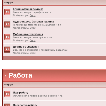
Форум
Компьютерная техника
Комплектующие, периферия и т.п.
Модераторы:
Dogs
Аудио-видео, бытовая техника
Телевизоры, магнитофоны, акустика и т.п.
Модераторы:
Dogs
Мобильные телефоны
Комплектующие, аксессуары и т.п.
Модераторы:
Dogs
Другие объявления
Все, что не относится к предыдущим разделам
Модераторы:
Dogs
Работа
Форум
Ищу работу
Объявления о поиске работы, резюме и пр.
Предлагаю работу