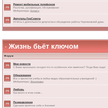
Ремонт мобильных телефонов
Разлочка, русификация, обслуживание
Модераторы:
format:c
Депутаты ГорСовета
Отчёты о деятельности депутатов и обсуждение работы Черняховской думы
Жизнь бьёт ключом
Форум
Мои новости
С Вами произошло сегодня что-то особенное или памятное? Тогда Вам сюда!
Образование
Все о прелестях учебы в любых видах образовательных учреждений :)
Модераторы:
Зенитовец
Любовь
Как много в этом слове...
Поздравления
Сделаем приятное себе и близким!