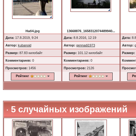
Наб4.jpg
13668876_1658312074489940...
Дата:
17.8.2019, 9:24
Дата:
8.8.2016, 12:19
Дата:
8.8
Автор:
kubanoid
Автор:
gennadi1973
Автор:
Размер:
87.83 килобайт
Размер:
101.12 килобайт
Размер:
Комментариев:
0
Комментариев:
0
Коммент
Просмотров:
1456
Просмотров:
2126
Просмо
Рейтинг
Рейтинг
Ре
5 случайных изображений