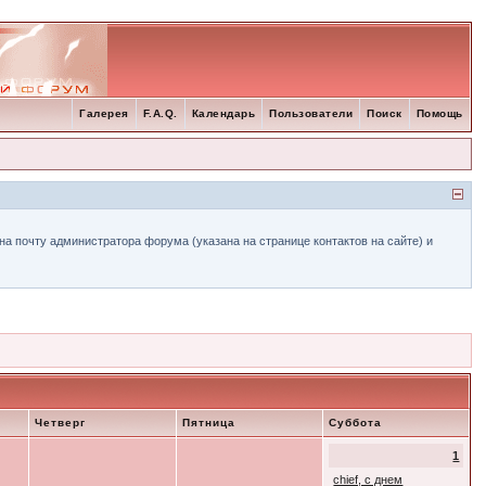
Галерея
F.A.Q.
Календарь
Пользователи
Поиск
Помощь
а почту администратора форума (указана на странице контактов на сайте) и
Четверг
Пятница
Суббота
1
chief, с днем