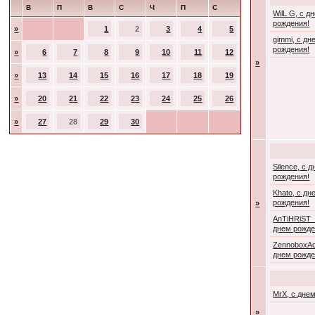
В
П
В
С
Ч
П
С
WilL G, с д
рождения!
»
1
2
3
4
5
gimmi, с дн
рождения!
»
6
7
8
9
10
11
12
»
»
13
14
15
16
17
18
19
»
20
21
22
23
24
25
26
»
27
28
29
30
Silence, с 
рождения!
Khato, с дн
рождения!
»
AnTiHRiST_
днем рожде
ZennoboxAc
днем рожде
MrX, с дне
»