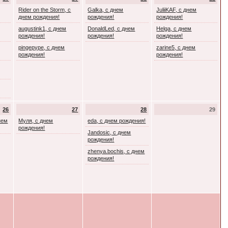
Rider on the Storm, с
Galka, с днем
JuliiKAF, с днем
днем рождения!
рождения!
рождения!
augustink1, с днем
DonaldLed, с днем
Helga, с днем
рождения!
рождения!
рождения!
pingepype, с днем
zarine5, с днем
рождения!
рождения!
26
27
28
29
днем
Муля, с днем
eda, с днем рождения!
рождения!
Jandosic, с днем
рождения!
zhenya.bochis, с днем
рождения!