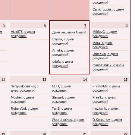
рождения!
Canis_Lupus, с днем
рождения!
5
6
8
7
ем
Alex878, с днем
МёбиуС, с днем
День открытия Сайта!
рождения!
рождения!
Слава, с днем
Mora, с днем
рождения!
рождения!
Amelia, с днем
Vaneskin, с днем
рождения!
рождения!
udafa, с днем
maria198417, с днем
рождения!
рождения!
12
13
14
15
SergiusDominus, с
NEO, с днем
FreakyMe, с днем
днем рождения!
рождения!
рождения!
Mosher, с днем
Stewart, с днем
Free'ky, с днем
рождения!
рождения!
рождения!
RobertNof, с днем
TunS, с днем
mozharik, с днем
рождения!
рождения!
рождения!
WoureherKes, с днем
D.Koreshov, с днем
рождения!
рождения!
19
20
21
22