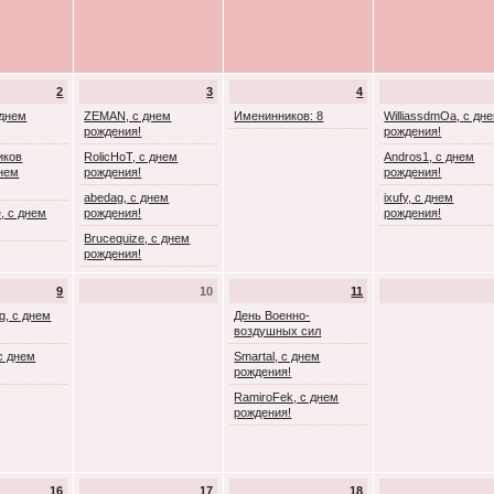
2
3
4
 днем
ZEMAN, с днем
Именинников: 8
WilliassdmOa, с дн
рождения!
рождения!
иков
RolicHoT, с днем
Andros1, с днем
днем
рождения!
рождения!
abedag, с днем
ixufy, с днем
, с днем
рождения!
рождения!
Brucequize, с днем
рождения!
9
10
11
g, с днем
День Военно-
воздушных сил
с днем
Smartal, с днем
рождения!
RamiroFek, с днем
рождения!
16
17
18