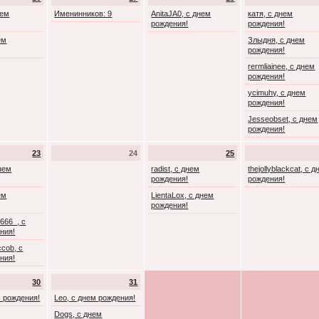
нем
Именинников: 9
AnitaJA0, с днем
катя, с днем
рождения!
рождения!
ем
Злыдня, с днем
рождения!
rermliainee, с днем
рождения!
ycimuhy, с днем
рождения!
Jesseobset, с днем
рождения!
23
24
25
днем
radist, с днем
thejollyblackcat, с 
рождения!
рождения!
ем
LientaLox, с днем
рождения!
666_, с
ния!
cob, с
ния!
30
31
м рождения!
Leo, с днем рождения!
Dogs, с днем