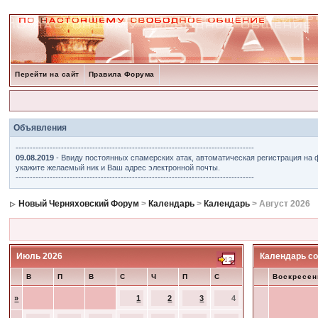
Перейти на сайт
Правила Форума
Объявления
------------------------------------------------------------------------------------
09.08.2019
- Ввиду постоянных спамерских атак, автоматическая регистрация на 
укажите желаемый ник и Ваш адрес электронной почты.
------------------------------------------------------------------------------------
Новый Черняховский Форум
>
Календарь
>
Календарь
> Август 2026
Июль 2026
Календарь со
В
П
В
С
Ч
П
С
Воскресен
»
1
2
3
4