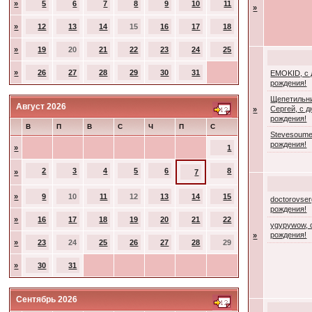
»
5
6
7
8
9
10
11
»
»
12
13
14
15
16
17
18
»
19
20
21
22
23
24
25
»
26
27
28
29
30
31
EMOKID, с
рождения!
Щепетильн
Август 2026
Сергей, с 
»
рождения!
В
П
В
С
Ч
П
С
Stevesoume
рождения!
»
1
2
3
4
5
6
8
»
7
»
9
10
11
12
13
14
15
doctorovser
рождения!
»
16
17
18
19
20
21
22
ygypywow, 
рождения!
»
»
23
24
25
26
27
28
29
»
30
31
Сентябрь 2026