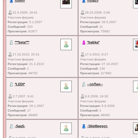
#Den#
#staiz#
22.4.2009, 18:41
29.10.2008, 0:46
Участник форума
Участник форума
Регистрация:
5.1.2007
Регистрация:
26.5.2007
Сообщений:
153
Сообщений:
11
Просмотров:
61877
Просмотров:
75682
***beta***
*babka*
17.10.2010, 20:31
17.4.2010, 8:27
Участник форума
Участник форума
Регистрация:
21.2.2010
Регистрация:
27.10.2007
Сообщений:
1
Сообщений:
130
Просмотров:
48752
Просмотров:
117962
*LEDI*
--спЛин--
2.7.2007, 9:41
6.6.2009, 16:30
Участник форума
Участник форума
Регистрация:
18.1.2007
Регистрация:
6.6.2009
Сообщений:
17
Сообщений:
1
Просмотров:
48485
Просмотров:
46062
-SaaS-
-SlipMaggot-