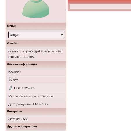
Опции
Опции
О себе
newuser не указал(а) ничего о себе.
http://info-pics.biz/
Личная информация
newuser
46
лет
Пол не указан
Место жительства не указано
Дата рождения:
1 Май 1980
Интересы
Нет данных
Другая информация