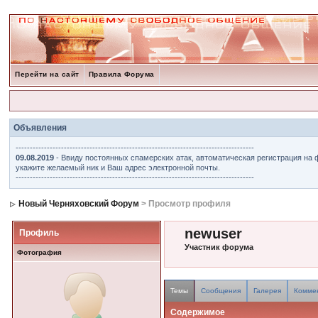
Перейти на сайт
Правила Форума
Объявления
------------------------------------------------------------------------------------
09.08.2019
- Ввиду постоянных спамерских атак, автоматическая регистрация на 
укажите желаемый ник и Ваш адрес электронной почты.
------------------------------------------------------------------------------------
Новый Черняховский Форум
> Просмотр профиля
newuser
Профиль
Участник форума
Фотография
Темы
Сообщения
Галерея
Комме
Содержимое