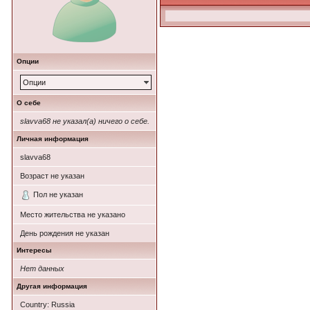
Опции
Опции
О себе
slavva68 не указал(а) ничего о себе.
Личная информация
slavva68
Возраст не указан
Пол не указан
Место жительства не указано
День рождения не указан
Интересы
Нет данных
Другая информация
Country: Russia