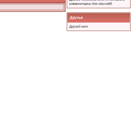
комментарии для slavva68.
Друзья
Друзей нет.