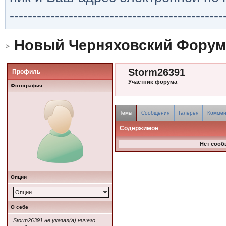
-----------------------------------------------
Новый Черняховский Форум
Storm26391
Профиль
Участник форума
Фотография
Темы
Сообщения
Галерея
Коммен
Содержимое
Нет сооб
Опции
Опции
О себе
Storm26391 не указал(а) ничего