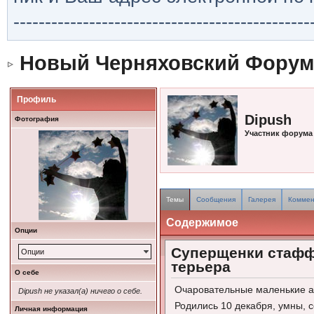
-----------------------------------------------
Новый Черняховский Форум
Профиль
Dipush
Фотография
Участник форума
Темы
Сообщения
Галерея
Коммен
Содержимое
Опции
Суперщенки стаф
Опции
терьера
О себе
Очаровательные маленькие 
Dipush не указал(а) ничего о себе.
Родились 10 декабря, умны, 
Личная информация