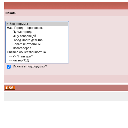
Искать
Искать в подфорумах?