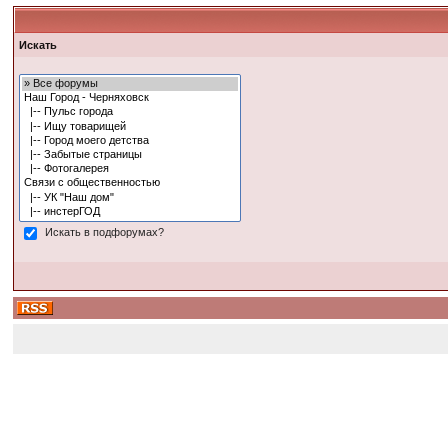
Искать
Искать в подфорумах?