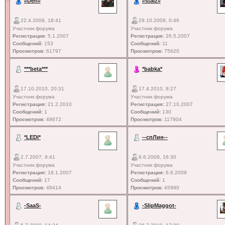
#Den#
#staiz#
22.4.2009, 18:41
29.10.2008, 0:46
Участник форума
Участник форума
Регистрация:
5.1.2007
Регистрация:
26.5.2007
Сообщений:
153
Сообщений:
11
Просмотров:
61797
Просмотров:
75620
***beta***
*babka*
17.10.2010, 20:31
17.4.2010, 8:27
Участник форума
Участник форума
Регистрация:
21.2.2010
Регистрация:
27.10.2007
Сообщений:
1
Сообщений:
130
Просмотров:
48672
Просмотров:
117804
*LEDI*
--спЛин--
2.7.2007, 9:41
6.6.2009, 16:30
Участник форума
Участник форума
Регистрация:
18.1.2007
Регистрация:
6.6.2009
Сообщений:
17
Сообщений:
1
Просмотров:
48414
Просмотров:
45990
-SaaS-
-SlipMaggot-