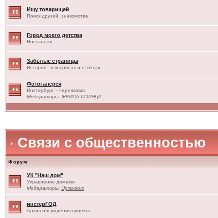
Ищу товарищей
Поиск друзей, знакомства
Город моего детства
Ностальжи....
Забытые страницы
История - в вопросах и ответах!
Фотогалерея
Инстербург - Черняховск
Модераторы:
ЖРИЦА СОЛНЦА
Связи с общественностью
Форум
УК "Наш дом"
Управление домами
Модераторы:
Upravdom
инстерГОД
Архив обсуждения проекта