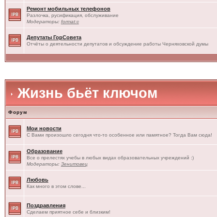
Ремонт мобильных телефонов
Разлочка, русификация, обслуживание
Модераторы:
format:c
Депутаты ГорСовета
Отчёты о деятельности депутатов и обсуждение работы Черняховской думы
Жизнь бьёт ключом
Форум
Мои новости
С Вами произошло сегодня что-то особенное или памятное? Тогда Вам сюда!
Образование
Все о прелестях учебы в любых видах образовательных учреждений :)
Модераторы:
Зенитовец
Любовь
Как много в этом слове...
Поздравления
Сделаем приятное себе и близким!