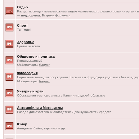
Отдых
Раздел посвящен всевозможным видам человеческого релаксирования организм
— подфорумы:
Встречи форумчан
Спорт
Ты - мир!
Здоровье
Превыше всего
Общество и политика
Поразмышляем?
Модераторы:
Ragnar
Философия
Серьёзные темы для обсуждения. Весь мат и флуд будет удаляться без предуп
Модераторы:
Ragnar
Янтарный край
Обсуждение тем, связанных с Калининградской областью
Автомобили и Мотоциклы
Раздел для счастливых обладателей движущихся тех-средств
Юмор
Анекдоты, байки, картинки и др.