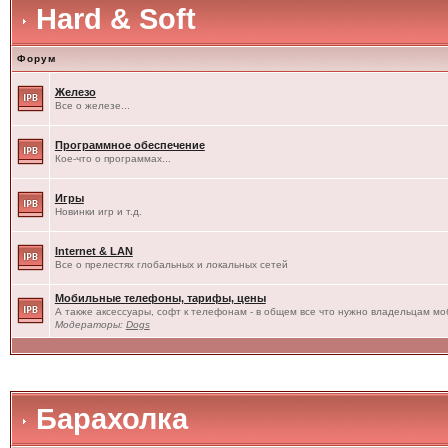
Hard & Soft
Форум
Железо
Все о железе...
Программное обеспечение
Кое-что о программах...
Игры
Новинки игр и т.д.
Internet & LAN
Все о прелестях глобальных и локальных сетей
Мобильные телефоны, тарифы, цены
А также аксессуары, софт к телефонам - в общем все что нужно владельцам моб
Модераторы:
Dogs
Барахолка