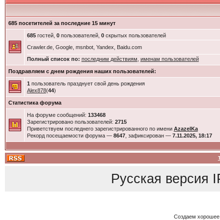
685 посетителей за последние 15 минут
685
гостей,
0
пользователей,
0
скрытых пользователей
Crawler.de, Google, msnbot, Yandex, Baidu.com
Полный список по:
последним действиям
,
именам пользователей
Поздравляем с днем рождения наших пользователей:
1
пользователь празднует свой день рождения
Alex878
(
44
)
Статистика форума
На форуме сообщений:
133468
Зарегистрировано пользователей:
2715
Приветствуем последнего зарегистрированного по имени
AzazelKa
Рекорд посещаемости форума —
8647
, зафиксирован —
7.11.2025, 18:17
Русская версия
I
Создаем хорошее