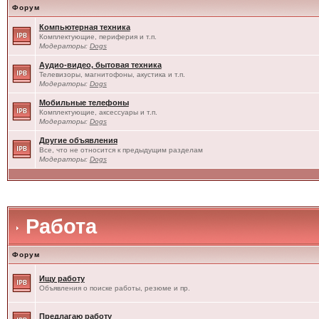
Форум
Компьютерная техника
Комплектующие, периферия и т.п.
Модераторы:
Dogs
Аудио-видео, бытовая техника
Телевизоры, магнитофоны, акустика и т.п.
Модераторы:
Dogs
Мобильные телефоны
Комплектующие, аксессуары и т.п.
Модераторы:
Dogs
Другие объявления
Все, что не относится к предыдущим разделам
Модераторы:
Dogs
Работа
Форум
Ищу работу
Объявления о поиске работы, резюме и пр.
Предлагаю работу