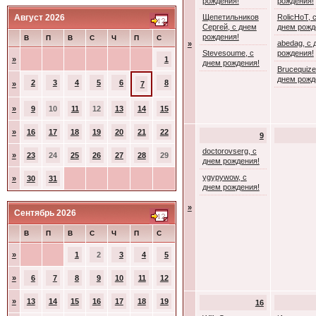
рождения!
рождения!
Август 2026
Щепетильников
RolicHoT, 
Сергей, с днем
днем рожд
рождения!
В
П
В
С
Ч
П
С
abedag, с 
»
Stevesoume, с
рождения!
»
1
днем рождения!
Brucequize
днем рожд
2
3
4
5
6
8
»
7
»
9
10
11
12
13
14
15
»
16
17
18
19
20
21
22
9
doctorovserg, с
»
23
24
25
26
27
28
29
днем рождения!
ygypywow, с
»
30
31
днем рождения!
»
Сентябрь 2026
В
П
В
С
Ч
П
С
»
1
2
3
4
5
»
6
7
8
9
10
11
12
»
13
14
15
16
17
18
19
16