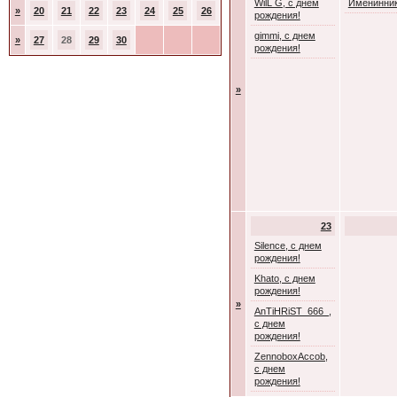
WilL G, с днем
Именинник
»
20
21
22
23
24
25
26
рождения!
gimmi, с днем
»
27
28
29
30
рождения!
»
23
Silence, с днем
рождения!
Khato, с днем
рождения!
»
AnTiHRiST_666_,
с днем
рождения!
ZennoboxAccob,
с днем
рождения!