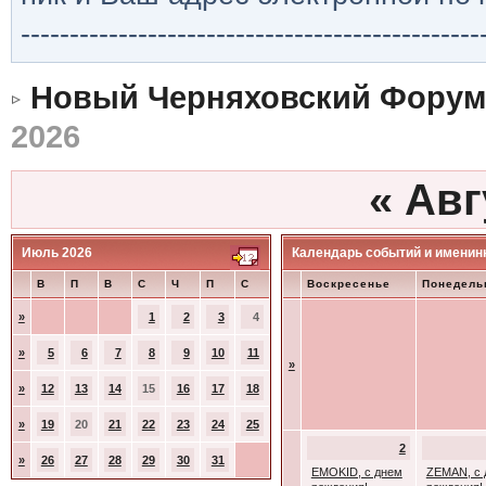
-----------------------------------------------
Новый Черняховский Форум
2026
«
Авг
Июль 2026
Календарь событий и именин
В
П
В
С
Ч
П
С
Воскресенье
Понедель
»
1
2
3
4
»
5
6
7
8
9
10
11
»
»
12
13
14
15
16
17
18
»
19
20
21
22
23
24
25
2
»
26
27
28
29
30
31
EMOKID, с днем
ZEMAN, с 