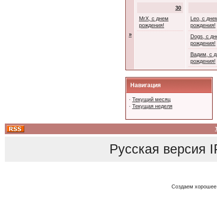
30
MrX, с днем
Leo, с дне
рождения!
рождения!
»
Dogs, с д
рождения!
Вадим, с 
рождения!
Навигация
·
Текущий месяц
·
Текущая неделя
Русская версия
I
Создаем хорошее