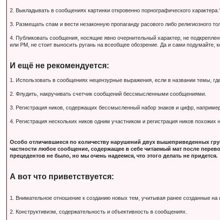
2. Выкладывать в сообщениях картинки откровенно порнографического характера.
3. Размещать спам и вести незаконную пропаганду расового либо религиозного тол
4. Публиковать сообщения, носящие явно очернительный характер, не подкрепле
или PM, не стоит выносить ругань на всеобщее обозрение. Да и сами подумайте, 
И ещё не рекомендуется:
1. Использовать в сообщениях нецензурные выражения, если в названии темы, гд
2. Флудить, накручивать счетчик сообщений бессмысленными сообщениями.
3. Регистрация ников, содержащих бессмысленный набор знаков и цифр, наприм
4. Регистрация нескольких ников одним участником и регистрация ников похожих
Особо отличившиеся по количеству нарушений двух вышеприведенных груп
частности любое сообщение, содержащее в себе читаемый мат после перево
прецедентов не было, но мы очень надеемся, что этого делать не придется.
А вот что приветствуется:
1. Внимательное отношение к созданию новых тем, учитывая ранее созданные на
2. Конструктивизм, содержательность и объективность в сообщениях.