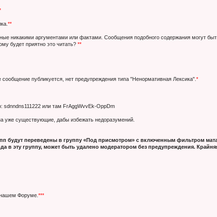
*
ка.
**
нные никакими аргументами или фактами. Сообщения подобного содержания могут быт
кому будет приятно это читать?
**
е сообщение публикуется, нет предупреждения типа "Ненормативная Лексика".
*
ер: sdnndns111222 или там FrAggWvvEk-OppDm
 на уже существующие, дабы избежать недоразумений.
п будут переведены в группу «Под присмотром» с включенным фильтром мата
да в эту группу, может быть удалено модератором без предупреждения. Крайняя
 нашем Форуме.
***