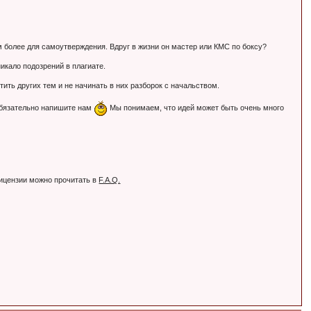
Тем более для самоутверждения. Вдруг в жизни он мастер или КМС по боксу?
никало подозрений в плагиате.
ть других тем и не начинать в них разборок с начальством.
обязательно напишите нам
Мы понимаем, что идей может быть очень много
лицензии можно прочитать в
F.A.Q.