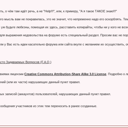
 о чём там идёт речь, а не "Help!!!", или, к примеру, "А я такое ТАКОЕ знаю!!!"
 его мысль вам не понравилась, это не значит, что непременно надо его оскорблять. 
 уж будьте любезны, помещая их здесь, расставить копирайты, чтобы ни у кого не воз
я выражения недовольства на форуме есть специальный раздел. Просим вас не порти
ли у Вас есть идеи касательно форума или сайта вкупе с желанием их осуществить, 
сто Задаваемых Вопросов (F.A.Q.)
овиями лицензии
Creative Commons Attribution-Share Alike 3.0 License
. Подробно о 
ний (или их части) нарушающих данный пункт правил.
тных записей (аккаунтов) пользователей, нарушающих данный пункт правил.
ообщения участников из этих тем переносить в ранее созданные.
.