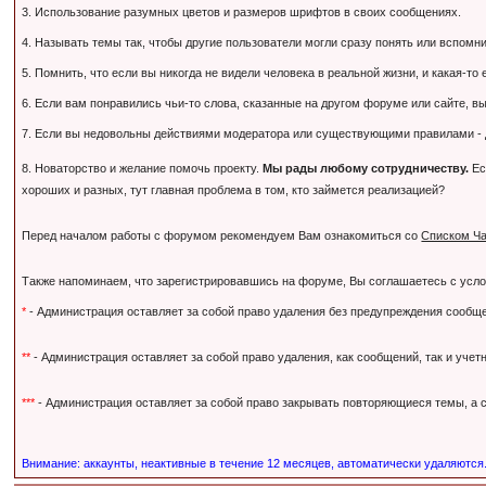
3. Использование разумных цветов и размеров шрифтов в своих сообщениях.
4. Называть темы так, чтобы другие пользователи могли сразу понять или вспомнить,
5. Помнить, что если вы никогда не видели человека в реальной жизни, и какая-то
6. Если вам понравились чьи-то слова, сказанные на другом форуме или сайте, вы
7. Если вы недовольны действиями модератора или существующими правилами - дл
8. Новаторство и желание помочь проекту.
Мы рады любому сотрудничеству.
Ес
хороших и разных, тут главная проблема в том, кто займется реализацией?
Перед началом работы с форумом рекомендуем Вам ознакомиться со
Списком Ча
Также напоминаем, что зарегистрировавшись на форуме, Вы соглашаетесь с усл
*
- Администрация оставляет за собой право удаления без предупреждения сообще
**
- Администрация оставляет за собой право удаления, как сообщений, так и уче
***
- Администрация оставляет за собой право закрывать повторяющиеся темы, а с
Внимание: аккаунты, неактивные в течение 12 месяцев, автоматически удаляются