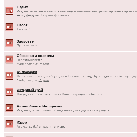
Отдых
Раздел посвящен всевозможным видам человеческого релаксирования организм
— подфорумы:
Встречи форумчан
Спорт
Ты - мир!
Здоровье
Превыше всего
Общество и политика
Поразмышляем?
Модераторы:
Ragnar
Философия
Серьёзные темы для обсуждения. Весь мат и флуд будет удаляться без предуп
Модераторы:
Ragnar
Янтарный край
Обсуждение тем, связанных с Калининградской областью
Автомобили и Мотоциклы
Раздел для счастливых обладателей движущихся тех-средств
Юмор
Анекдоты, байки, картинки и др.