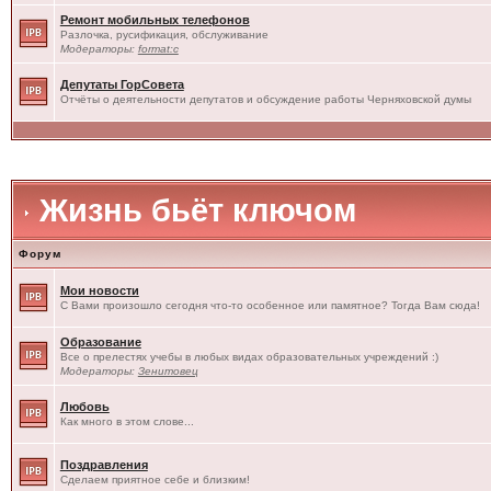
Ремонт мобильных телефонов
Разлочка, русификация, обслуживание
Модераторы:
format:c
Депутаты ГорСовета
Отчёты о деятельности депутатов и обсуждение работы Черняховской думы
Жизнь бьёт ключом
Форум
Мои новости
С Вами произошло сегодня что-то особенное или памятное? Тогда Вам сюда!
Образование
Все о прелестях учебы в любых видах образовательных учреждений :)
Модераторы:
Зенитовец
Любовь
Как много в этом слове...
Поздравления
Сделаем приятное себе и близким!