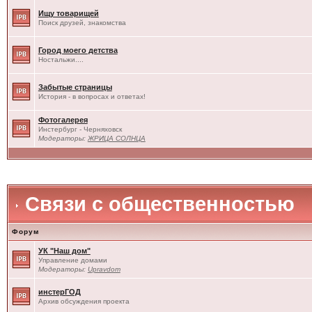
Ищу товарищей
Поиск друзей, знакомства
Город моего детства
Ностальжи....
Забытые страницы
История - в вопросах и ответах!
Фотогалерея
Инстербург - Черняховск
Модераторы:
ЖРИЦА СОЛНЦА
Связи с общественностью
Форум
УК "Наш дом"
Управление домами
Модераторы:
Upravdom
инстерГОД
Архив обсуждения проекта