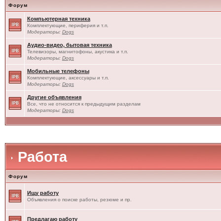
Форум
Компьютерная техника
Комплектующие, периферия и т.п.
Модераторы:
Dogs
Аудио-видео, бытовая техника
Телевизоры, магнитофоны, акустика и т.п.
Модераторы:
Dogs
Мобильные телефоны
Комплектующие, аксессуары и т.п.
Модераторы:
Dogs
Другие объявления
Все, что не относится к предыдущим разделам
Модераторы:
Dogs
Работа
Форум
Ищу работу
Объявления о поиске работы, резюме и пр.
Предлагаю работу