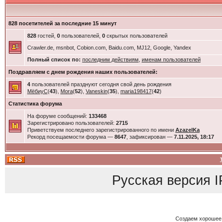
828 посетителей за последние 15 минут
828
гостей,
0
пользователей,
0
скрытых пользователей
Crawler.de, msnbot, Cobion.com, Baidu.com, MJ12, Google, Yandex
Полный список по:
последним действиям
,
именам пользователей
Поздравляем с днем рождения наших пользователей:
4
пользователей празднуют сегодня свой день рождения
МёбиуС
(
43
),
Mora
(
52
),
Vaneskin
(
35
),
maria198417
(
42
)
Статистика форума
На форуме сообщений:
133468
Зарегистрировано пользователей:
2715
Приветствуем последнего зарегистрированного по имени
AzazelKa
Рекорд посещаемости форума —
8647
, зафиксирован —
7.11.2025, 18:17
Русская версия
I
Создаем хорошее