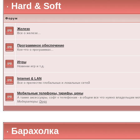
Hard & Soft
Форум
Железо
Все о железе...
Программное обеспечение
Кое-что о программах...
Игры
Новинки игр и т.д.
Internet & LAN
Все о прелестях глобальных и локальных сетей
Мобильные телефоны, тарифы, цены
А также аксессуары, софт к телефонам - в общем все что нужно владельцам моб
Модераторы:
Dogs
Барахолка