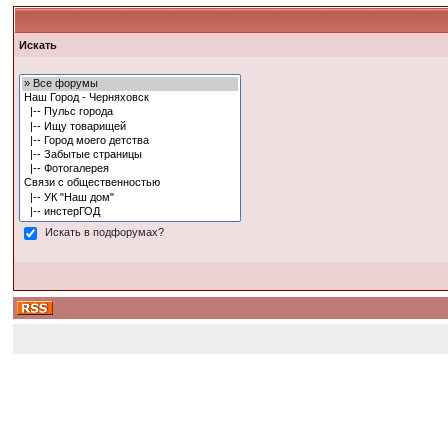
Искать
Искать в подфорумах?