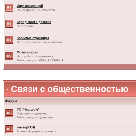
Ищу товарищей
Поиск друзей, знакомства
Город моего детства
Ностальжи....
Забытые страницы
История - в вопросах и ответах!
Фотогалерея
Инстербург - Черняховск
Модераторы:
ЖРИЦА СОЛНЦА
Связи с общественностью
Форум
УК "Наш дом"
Управление домами
Модераторы:
Upravdom
инстерГОД
Архив обсуждения проекта