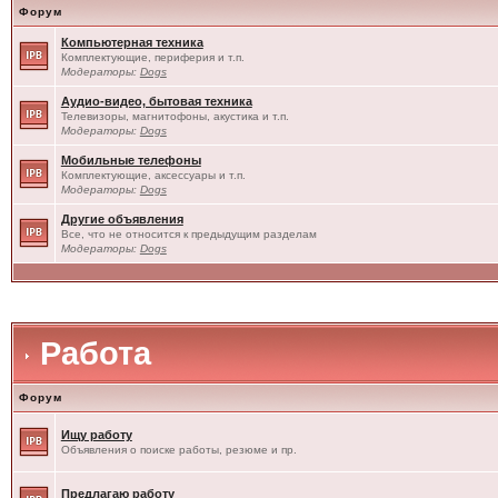
Форум
Компьютерная техника
Комплектующие, периферия и т.п.
Модераторы:
Dogs
Аудио-видео, бытовая техника
Телевизоры, магнитофоны, акустика и т.п.
Модераторы:
Dogs
Мобильные телефоны
Комплектующие, аксессуары и т.п.
Модераторы:
Dogs
Другие объявления
Все, что не относится к предыдущим разделам
Модераторы:
Dogs
Работа
Форум
Ищу работу
Объявления о поиске работы, резюме и пр.
Предлагаю работу