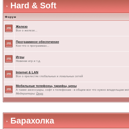
Hard & Soft
Форум
Железо
Все о железе...
Программное обеспечение
Кое-что о программах...
Игры
Новинки игр и т.д.
Internet & LAN
Все о прелестях глобальных и локальных сетей
Мобильные телефоны, тарифы, цены
А также аксессуары, софт к телефонам - в общем все что нужно владельцам моб
Модераторы:
Dogs
Барахолка