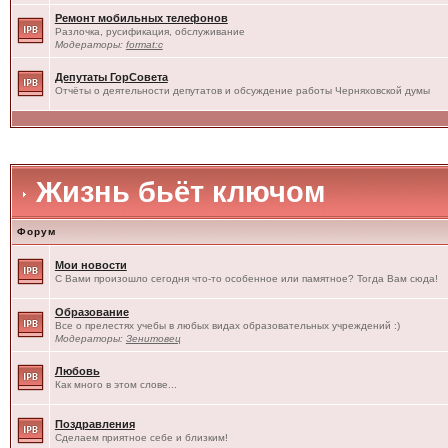
Ремонт мобильных телефонов
Разлочка, русификация, обслуживание
Модераторы:
format:c
Депутаты ГорСовета
Отчёты о деятельности депутатов и обсуждение работы Черняховской думы
Жизнь бьёт ключом
Форум
Мои новости
С Вами произошло сегодня что-то особенное или памятное? Тогда Вам сюда!
Образование
Все о прелестях учебы в любых видах образовательных учреждений :)
Модераторы:
Зенитовец
Любовь
Как много в этом слове...
Поздравления
Сделаем приятное себе и близким!