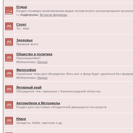
Отдых
Раздел посвящен всевозможным видам человеческого релаксирования организм
— подфорумы:
Встречи форумчан
Спорт
Ты - мир!
Здоровье
Превыше всего
Общество и политика
Поразмышляем?
Модераторы:
Ragnar
Философия
Серьёзные темы для обсуждения. Весь мат и флуд будет удаляться без предуп
Модераторы:
Ragnar
Янтарный край
Обсуждение тем, связанных с Калининградской областью
Автомобили и Мотоциклы
Раздел для счастливых обладателей движущихся тех-средств
Юмор
Анекдоты, байки, картинки и др.