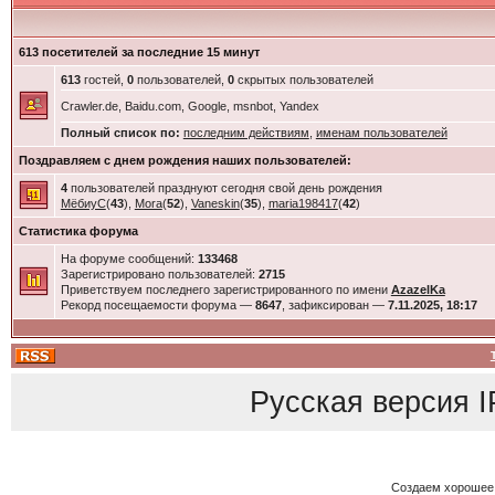
613 посетителей за последние 15 минут
613
гостей,
0
пользователей,
0
скрытых пользователей
Crawler.de, Baidu.com, Google, msnbot, Yandex
Полный список по:
последним действиям
,
именам пользователей
Поздравляем с днем рождения наших пользователей:
4
пользователей празднуют сегодня свой день рождения
МёбиуС
(
43
),
Mora
(
52
),
Vaneskin
(
35
),
maria198417
(
42
)
Статистика форума
На форуме сообщений:
133468
Зарегистрировано пользователей:
2715
Приветствуем последнего зарегистрированного по имени
AzazelKa
Рекорд посещаемости форума —
8647
, зафиксирован —
7.11.2025, 18:17
Русская версия
I
Создаем хорошее