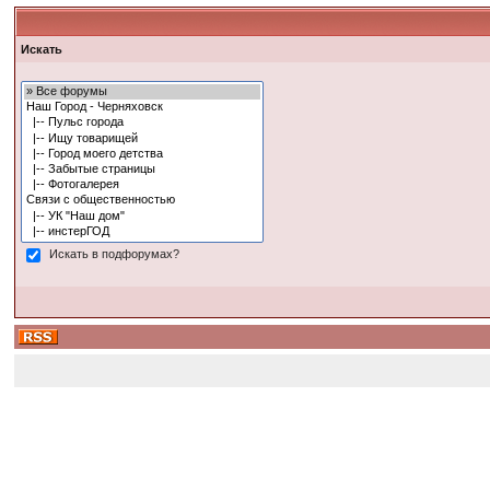
Искать
Искать в подфорумах?