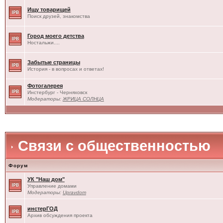
Ищу товарищей
Поиск друзей, знакомства
Город моего детства
Ностальжи....
Забытые страницы
История - в вопросах и ответах!
Фотогалерея
Инстербург - Черняховск
Модераторы:
ЖРИЦА СОЛНЦА
Связи с общественностью
Форум
УК "Наш дом"
Управление домами
Модераторы:
Upravdom
инстерГОД
Архив обсуждения проекта