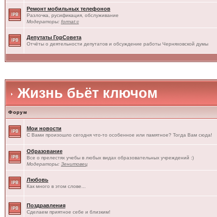
Ремонт мобильных телефонов
Разлочка, русификация, обслуживание
Модераторы:
format:c
Депутаты ГорСовета
Отчёты о деятельности депутатов и обсуждение работы Черняховской думы
Жизнь бьёт ключом
Форум
Мои новости
С Вами произошло сегодня что-то особенное или памятное? Тогда Вам сюда!
Образование
Все о прелестях учебы в любых видах образовательных учреждений :)
Модераторы:
Зенитовец
Любовь
Как много в этом слове...
Поздравления
Сделаем приятное себе и близким!