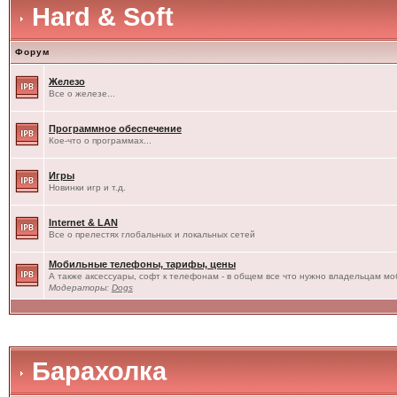
Hard & Soft
Форум
Железо
Все о железе...
Программное обеспечение
Кое-что о программах...
Игры
Новинки игр и т.д.
Internet & LAN
Все о прелестях глобальных и локальных сетей
Мобильные телефоны, тарифы, цены
А также аксессуары, софт к телефонам - в общем все что нужно владельцам моб
Модераторы:
Dogs
Барахолка