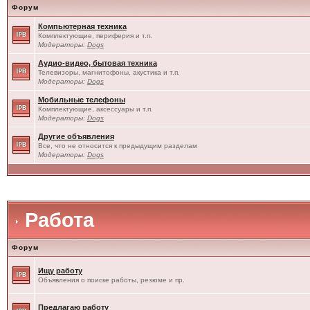
Форум
Компьютерная техника
Комплектующие, периферия и т.п.
Модераторы:
Dogs
Аудио-видео, бытовая техника
Телевизоры, магнитофоны, акустика и т.п.
Модераторы:
Dogs
Мобильные телефоны
Комплектующие, аксессуары и т.п.
Модераторы:
Dogs
Другие объявления
Все, что не относится к предыдущим разделам
Модераторы:
Dogs
Работа
Форум
Ищу работу
Объявления о поиске работы, резюме и пр.
Предлагаю работу