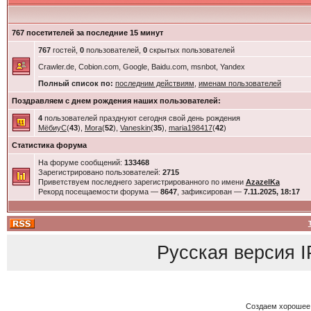
767 посетителей за последние 15 минут
767
гостей,
0
пользователей,
0
скрытых пользователей
Crawler.de, Cobion.com, Google, Baidu.com, msnbot, Yandex
Полный список по:
последним действиям
,
именам пользователей
Поздравляем с днем рождения наших пользователей:
4
пользователей празднуют сегодня свой день рождения
МёбиуС
(
43
),
Mora
(
52
),
Vaneskin
(
35
),
maria198417
(
42
)
Статистика форума
На форуме сообщений:
133468
Зарегистрировано пользователей:
2715
Приветствуем последнего зарегистрированного по имени
AzazelKa
Рекорд посещаемости форума —
8647
, зафиксирован —
7.11.2025, 18:17
Русская версия
I
Создаем хорошее