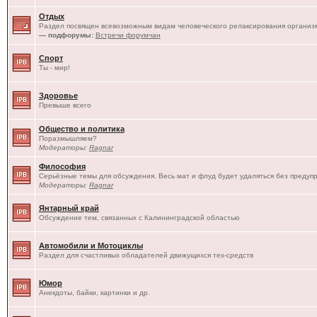
Отдых
Раздел посвящен всевозможным видам человеческого релаксирования организм
— подфорумы:
Встречи форумчан
Спорт
Ты - мир!
Здоровье
Превыше всего
Общество и политика
Поразмышляем?
Модераторы:
Ragnar
Философия
Серьёзные темы для обсуждения. Весь мат и флуд будет удаляться без предуп
Модераторы:
Ragnar
Янтарный край
Обсуждение тем, связанных с Калининградской областью
Автомобили и Мотоциклы
Раздел для счастливых обладателей движущихся тех-средств
Юмор
Анекдоты, байки, картинки и др.