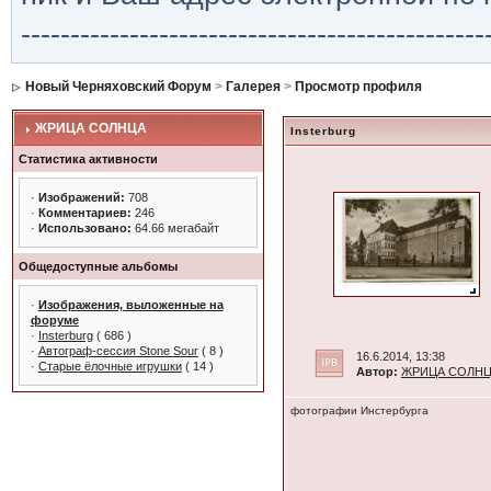
-----------------------------------------------
Новый Черняховский Форум
>
Галерея
>
Просмотр профиля
ЖРИЦА СОЛНЦА
Insterburg
Статистика активности
·
Изображений:
708
·
Комментариев:
246
·
Использовано:
64.66 мегабайт
Общедоступные альбомы
·
Изображения, выложенные на
форуме
·
Insterburg
( 686 )
·
Автограф-сессия Stone Sour
( 8 )
16.6.2014, 13:38
·
Старые ёлочные игрушки
( 14 )
Автор:
ЖРИЦА СОЛН
фотографии Инстербурга