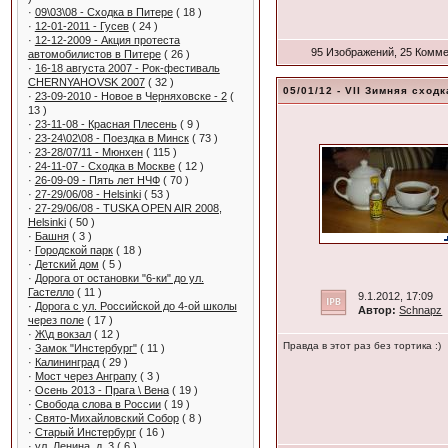
·
09\03\08 - Сходка в Питере
( 18 )
·
12-01-2011 - Гусев
( 24 )
·
12-12-2009 - Акция протеста
95 Изображений, 25 Комм
автомобилистов в Питере
( 26 )
·
16-18 августа 2007 - Рок-фестиваль
CHERNYAHOVSK 2007
( 32 )
05/01/12 - VII Зимняя сход
·
23-09-2010 - Новое в Черняховске - 2
(
13 )
·
23-11-08 - Красная Плесень
( 9 )
·
23-24\02\08 - Поездка в Минск
( 73 )
·
23-28/07/11 - Мюнхен
( 115 )
·
24-11-07 - Сходка в Москве
( 12 )
·
26-09-09 - Пять лет НЧФ
( 70 )
·
27-29/06/08 - Helsinki
( 53 )
·
27-29/06/08 - TUSKA OPEN AIR 2008,
Helsinki
( 50 )
·
Башня
( 3 )
·
Городской парк
( 18 )
·
Детский дом
( 5 )
·
Дорога от остановки "6-ки" до ул.
Гастелло
( 11 )
9.1.2012, 17:09
·
Дорога с ул. Российской до 4-ой школы
Автор:
Schnapz
через поле
( 17 )
·
Ж\д вокзал
( 12 )
Правда в этот раз без тортика :)
·
Замок "Инстербург"
( 11 )
·
Калининград
( 29 )
·
Мост через Анграпу
( 3 )
·
Осень 2013 - Прага \ Вена
( 19 )
·
Свобода слова в России
( 19 )
·
Свято-Михайловский Собор
( 8 )
·
Старый Инстербург
( 16 )
·
ул. Ленина, д. 3
( 6 )