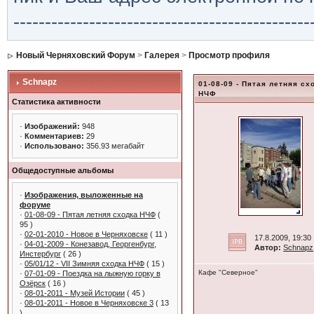
-----------------------------------------------
Новый Черняховский Форум
>
Галерея
>
Просмотр профиля
Schnapz
01-08-09 - Пятая летняя сх
НЧФ
Статистика активности
·
Изображений:
948
·
Комментариев:
29
·
Использовано:
356.93 мегабайт
Общедоступные альбомы
·
Изображения, выложенные на
форуме
·
01-08-09 - Пятая летняя сходка НЧФ
(
95 )
·
02-01-2010 - Новое в Черняховске
( 11 )
17.8.2009, 19:30
·
04-01-2009 - Конезавод, Георгенбург,
Автор:
Schnapz
Инстербург
( 26 )
·
05/01/12 - VII Зимняя сходка НЧФ
( 15 )
Кафе "Северное"
·
07-01-09 - Поездка на лыжную горку в
Озёрск
( 16 )
·
08-01-2011 - Музей Истории
( 45 )
·
08-01-2011 - Новое в Черняховске 3
( 13
)