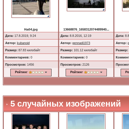
Наб4.jpg
13668876_1658312074489940...
Дата:
17.8.2019, 9:24
Дата:
8.8.2016, 12:19
Дата:
8.8
Автор:
kubanoid
Автор:
gennadi1973
Автор:
Размер:
87.83 килобайт
Размер:
101.12 килобайт
Размер:
Комментариев:
0
Комментариев:
0
Коммент
Просмотров:
1456
Просмотров:
2126
Просмо
Рейтинг
Рейтинг
Ре
5 случайных изображений