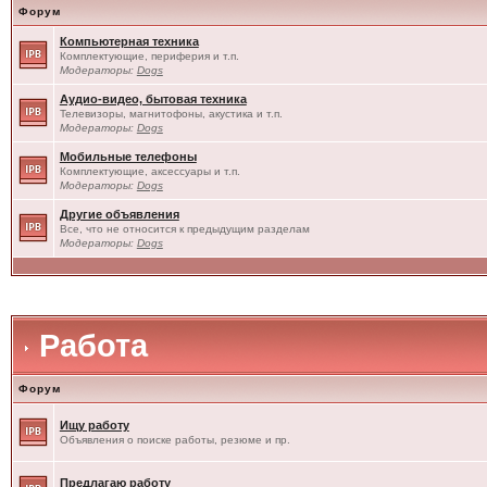
Форум
Компьютерная техника
Комплектующие, периферия и т.п.
Модераторы:
Dogs
Аудио-видео, бытовая техника
Телевизоры, магнитофоны, акустика и т.п.
Модераторы:
Dogs
Мобильные телефоны
Комплектующие, аксессуары и т.п.
Модераторы:
Dogs
Другие объявления
Все, что не относится к предыдущим разделам
Модераторы:
Dogs
Работа
Форум
Ищу работу
Объявления о поиске работы, резюме и пр.
Предлагаю работу