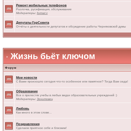
Ремонт мобильных телефонов
Разлочка, русификация, обслуживание
Модераторы:
format:c
Депутаты ГорСовета
Отчёты о деятельности депутатов и обсуждение работы Черняховской думы
Жизнь бьёт ключом
Форум
Мои новости
С Вами произошло сегодня что-то особенное или памятное? Тогда Вам сюда!
Образование
Все о прелестях учебы в любых видах образовательных учреждений :)
Модераторы:
Зенитовец
Любовь
Как много в этом слове...
Поздравления
Сделаем приятное себе и близким!