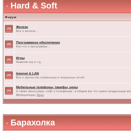
Hard & Soft
Форум
Железо
Все о железе...
Программное обеспечение
Кое-что о программах...
Игры
Новинки игр и т.д.
Internet & LAN
Все о прелестях глобальных и локальных сетей
Мобильные телефоны, тарифы, цены
А также аксессуары, софт к телефонам - в общем все что нужно владельцам моб
Модераторы:
Dogs
Барахолка