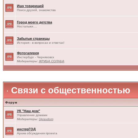
Ищу товарищей
Поиск друзей, знакомства
Город моего детства
Ностальжи....
Забытые страницы
История - в вопросах и ответах!
Фотогалерея
Инстербург - Черняховск
Модераторы:
ЖРИЦА СОЛНЦА
Связи с общественностью
Форум
УК "Наш дом"
Управление домами
Модераторы:
Upravdom
инстерГОД
Архив обсуждения проекта