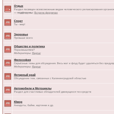
Отдых
Раздел посвящен всевозможным видам человеческого релаксирования организм
— подфорумы:
Встречи форумчан
Спорт
Ты - мир!
Здоровье
Превыше всего
Общество и политика
Поразмышляем?
Модераторы:
Ragnar
Философия
Серьёзные темы для обсуждения. Весь мат и флуд будет удаляться без предуп
Модераторы:
Ragnar
Янтарный край
Обсуждение тем, связанных с Калининградской областью
Автомобили и Мотоциклы
Раздел для счастливых обладателей движущихся тех-средств
Юмор
Анекдоты, байки, картинки и др.