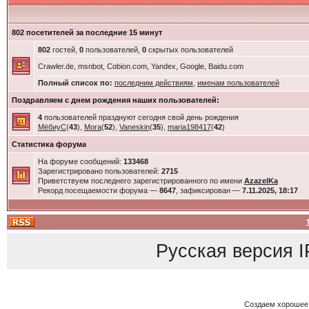
802 посетителей за последние 15 минут
802
гостей,
0
пользователей,
0
скрытых пользователей
Crawler.de, msnbot, Cobion.com, Yandex, Google, Baidu.com
Полный список по:
последним действиям
,
именам пользователей
Поздравляем с днем рождения наших пользователей:
4
пользователей празднуют сегодня свой день рождения
МёбиуС
(
43
),
Mora
(
52
),
Vaneskin
(
35
),
maria198417
(
42
)
Статистика форума
На форуме сообщений:
133468
Зарегистрировано пользователей:
2715
Приветствуем последнего зарегистрированного по имени
AzazelKa
Рекорд посещаемости форума —
8647
, зафиксирован —
7.11.2025, 18:17
Русская версия
I
Создаем хорошее