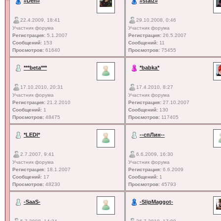
#Den#
#staiz#
22.4.2009, 18:41
29.10.2008, 0:46
Участник форума
Участник форума
Регистрация:
5.1.2007
Регистрация:
26.5.2007
Сообщений:
153
Сообщений:
11
Просмотров:
61640
Просмотров:
75455
***beta***
*babka*
17.10.2010, 20:31
17.4.2010, 8:27
Участник форума
Участник форума
Регистрация:
21.2.2010
Регистрация:
27.10.2007
Сообщений:
1
Сообщений:
130
Просмотров:
48475
Просмотров:
117405
*LEDI*
--спЛин--
2.7.2007, 9:41
6.6.2009, 16:30
Участник форума
Участник форума
Регистрация:
18.1.2007
Регистрация:
6.6.2009
Сообщений:
17
Сообщений:
1
Просмотров:
48230
Просмотров:
45793
-SaaS-
-SlipMaggot-