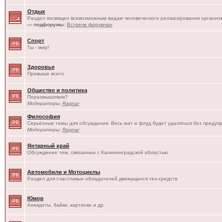
Отдых
Раздел посвящен всевозможным видам человеческого релаксирования организм
— подфорумы:
Встречи форумчан
Спорт
Ты - мир!
Здоровье
Превыше всего
Общество и политика
Поразмышляем?
Модераторы:
Ragnar
Философия
Серьёзные темы для обсуждения. Весь мат и флуд будет удаляться без предуп
Модераторы:
Ragnar
Янтарный край
Обсуждение тем, связанных с Калининградской областью
Автомобили и Мотоциклы
Раздел для счастливых обладателей движущихся тех-средств
Юмор
Анекдоты, байки, картинки и др.