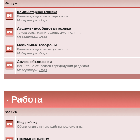
Форум
Компьютерная техника
Комплектующие, периферия и т.п.
Модераторы:
Dogs
Аудио-видео, бытовая техника
Телевизоры, магнитофоны, акустика и т.п.
Модераторы:
Dogs
Мобильные телефоны
Комплектующие, аксессуары и т.п.
Модераторы:
Dogs
Другие объявления
Все, что не относится к предыдущим разделам
Модераторы:
Dogs
Работа
Форум
Ищу работу
Объявления о поиске работы, резюме и пр.
Предлагаю работу