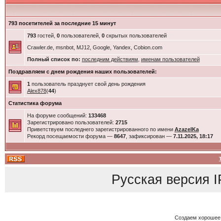
793 посетителей за последние 15 минут
793
гостей,
0
пользователей,
0
скрытых пользователей
Crawler.de, msnbot, MJ12, Google, Yandex, Cobion.com
Полный список по:
последним действиям
,
именам пользователей
Поздравляем с днем рождения наших пользователей:
1
пользователь празднует свой день рождения
Alex878
(
44
)
Статистика форума
На форуме сообщений:
133468
Зарегистрировано пользователей:
2715
Приветствуем последнего зарегистрированного по имени
AzazelKa
Рекорд посещаемости форума —
8647
, зафиксирован —
7.11.2025, 18:17
Русская версия
I
Создаем хорошее