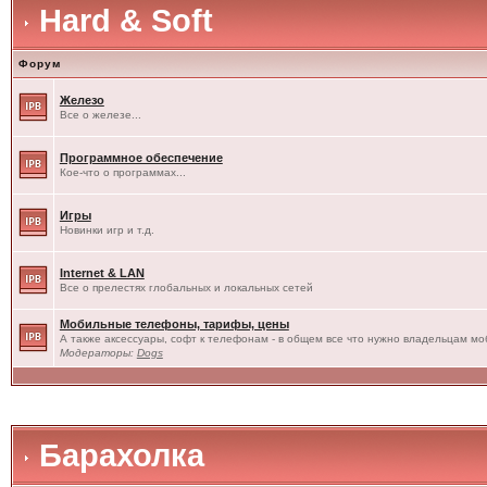
Hard & Soft
Форум
Железо
Все о железе...
Программное обеспечение
Кое-что о программах...
Игры
Новинки игр и т.д.
Internet & LAN
Все о прелестях глобальных и локальных сетей
Мобильные телефоны, тарифы, цены
А также аксессуары, софт к телефонам - в общем все что нужно владельцам моб
Модераторы:
Dogs
Барахолка