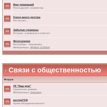
Ищу товарищей
Поиск друзей, знакомства
Город моего детства
Ностальжи....
Забытые страницы
История - в вопросах и ответах!
Фотогалерея
Инстербург - Черняховск
Модераторы:
ЖРИЦА СОЛНЦА
Связи с общественностью
Форум
УК "Наш дом"
Управление домами
Модераторы:
Upravdom
инстерГОД
Архив обсуждения проекта