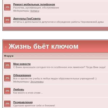
Ремонт мобильных телефонов
Разлочка, русификация, обслуживание
Модераторы:
format:c
Депутаты ГорСовета
Отчёты о деятельности депутатов и обсуждение работы Черняховской думы
Жизнь бьёт ключом
Форум
Мои новости
С Вами произошло сегодня что-то особенное или памятное? Тогда Вам сюда!
Образование
Все о прелестях учебы в любых видах образовательных учреждений :)
Модераторы:
Зенитовец
Любовь
Как много в этом слове...
Поздравления
Сделаем приятное себе и близким!