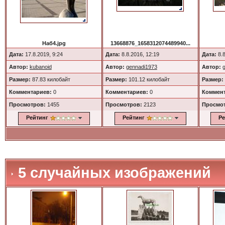
Наб4.jpg
13668876_1658312074489940...
Дата:
17.8.2019, 9:24
Дата:
8.8.2016, 12:19
Дата:
8.8
Автор:
kubanoid
Автор:
gennadi1973
Автор:
Размер:
87.83 килобайт
Размер:
101.12 килобайт
Размер:
Комментариев:
0
Комментариев:
0
Коммент
Просмотров:
1455
Просмотров:
2123
Просмо
Рейтинг
Рейтинг
Ре
5 случайных изображений