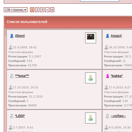
136 страниц
1
2
3
>
»
Список пользователей
#Den#
#staiz#
22.4.2009, 18:41
29.10.2008, 0:4
Участник форума
Участник форума
Регистрация:
5.1.2007
Регистрация:
26.5
Сообщений:
153
Сообщений:
11
Просмотров:
61789
Просмотров:
7560
***beta***
*babka*
17.10.2010, 20:31
17.4.2010, 8:27
Участник форума
Участник форума
Регистрация:
21.2.2010
Регистрация:
27.1
Сообщений:
1
Сообщений:
130
Просмотров:
48660
Просмотров:
1177
*LEDI*
--спЛин--
2.7.2007, 9:41
6.6.2009, 16:30