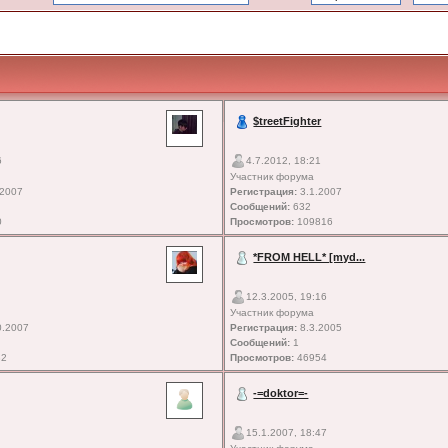
$treetFighter
6
4.7.2012, 18:21
Участник форума
.2007
Регистрация:
3.1.2007
Сообщений:
632
0
Просмотров:
109816
*FROM HELL* [myd...
12.3.2005, 19:16
Участник форума
0.2007
Регистрация:
8.3.2005
Сообщений:
1
82
Просмотров:
46954
-=doktor=-
15.1.2007, 18:47